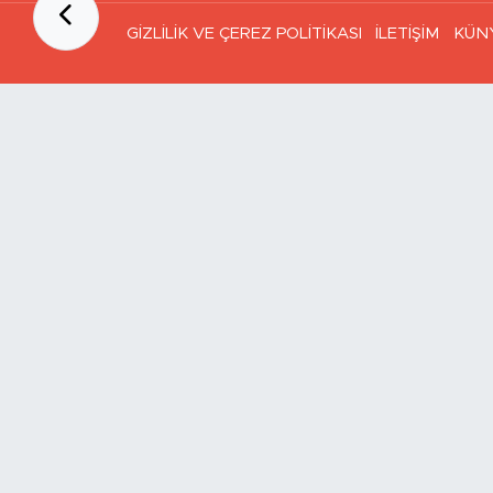
GİZLİLİK VE ÇEREZ POLİTİKASI
İLETİŞİM
KÜN
Ana Sayfa
Kategoriler
SAĞLIK & YAŞAM
EKONOMİ
GÜNDEM
TEKNOLOJİ
ASAYİŞ
ASTROLOJİ
BELEDİYE
BİLİM
ÇEVRE
DİN