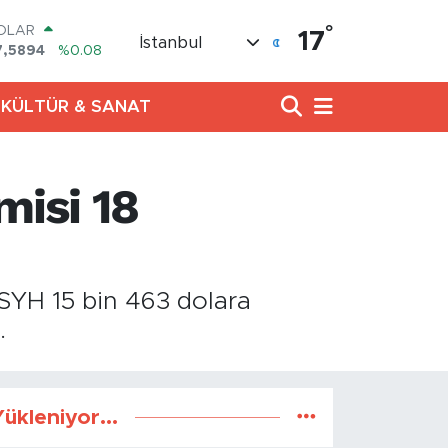
°
OLAR
17
İstanbul
7,5894
%0.08
URO
5,0398
%-0.02
KÜLTÜR & SANAT
TERLİN
4,1581
%0.16
RAM ALTIN
527.85
%0.54
misi 18
İST100
3.703
%11
ITCOIN
4.927,78
%1.32
SYH 15 bin 463 dolara
.
ükleniyor...