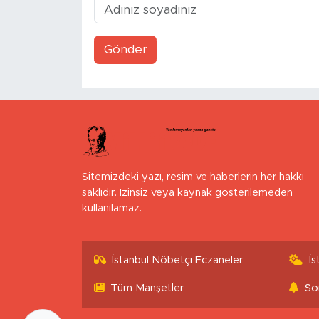
Gönder
Sitemizdeki yazı, resim ve haberlerin her hakkı
saklıdır. İzinsiz veya kaynak gösterilemeden
kullanılamaz.
İstanbul Nöbetçi Eczaneler
İ
Tüm Manşetler
So