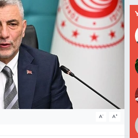
-
+
A
A