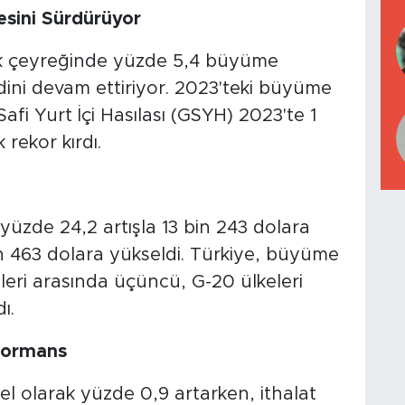
sini Sürdürüyor
ilk çeyreğinde yüzde 5,4 büyüme
ni devam ettiriyor. 2023'teki büyüme
afi Yurt İçi Hasılası (GSYH) 2023'te 1
 rekor kırdı.
yüzde 24,2 artışla 13 bin 243 dolara
n 463 dolara yükseldi. Türkiye, büyüme
eri arasında üçüncü, G-20 ülkeleri
ı.
rformans
el olarak yüzde 0,9 artarken, ithalat