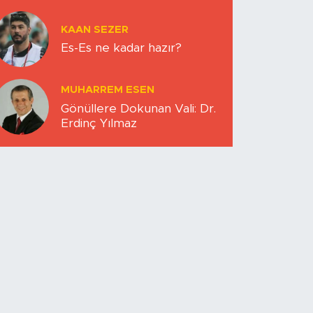
KAAN SEZER
Es-Es ne kadar hazır?
MUHARREM ESEN
Gönüllere Dokunan Vali: Dr.
Erdinç Yılmaz