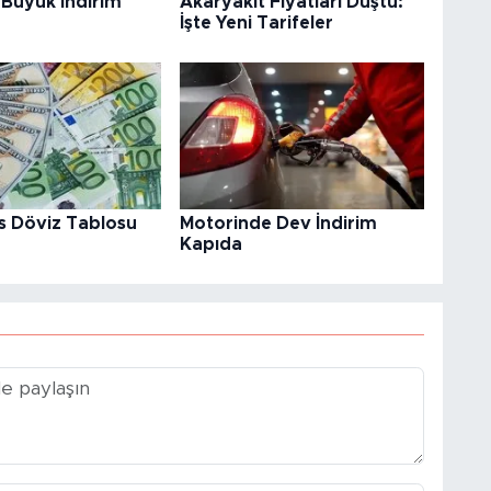
 Büyük İndirim
Akaryakıt Fiyatları Düştü:
İşte Yeni Tarifeler
s Döviz Tablosu
Motorinde Dev İndirim
Kapıda