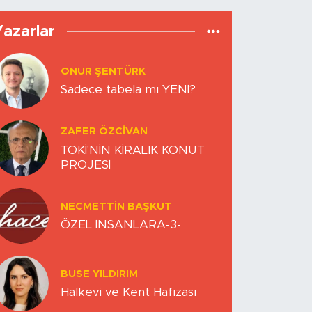
Yazarlar
ONUR ŞENTÜRK
Sadece tabela mı YENİ?
ZAFER ÖZCIVAN
TOKİ'NİN KİRALIK KONUT
PROJESİ
NECMETTIN BAŞKUT
ÖZEL İNSANLARA-3-
BUSE YILDIRIM
Halkevi ve Kent Hafızası