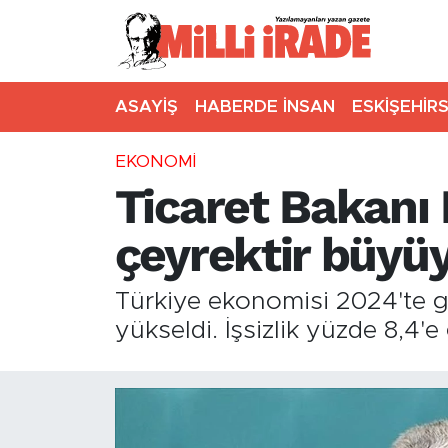
ASAYİŞ
HABERDE İNSAN
ESKİŞEHİR
EKONOMİ
Ticaret Bakanı 
çeyrektir büyü
Türkiye ekonomisi 2024'te g
yükseldi. İşsizlik yüzde 8,4'e