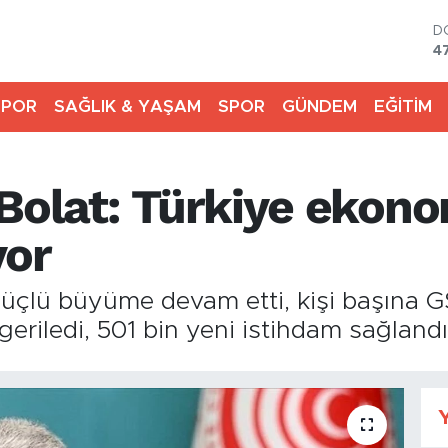
D
4
E
5
SPOR
SAĞLIK & YAŞAM
SPOR
GÜNDEM
EĞİTİM
S
6
G
6
Bolat: Türkiye ekono
B
1
B
yor
6
üçlü büyüme devam etti, kişi başına G
 geriledi, 501 bin yeni istihdam sağlandı
Y