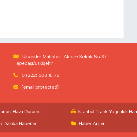
Uluönder Mahallesi, Aktüre Sokak No:37
Tepebaşı/Eskişehir
0 (222) 503 16 76
[email protected]
stanbul Hava Durumu
İstanbul Trafik Yoğunluk Hari
n Dakika Haberleri
Haber Arşivi