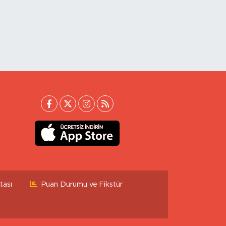
tası
Puan Durumu ve Fikstür