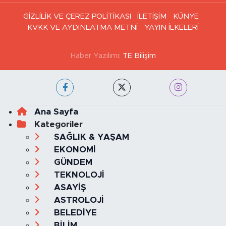
GİZLİLİK VE ÇEREZ POLİTİKASI
İLETİŞİM
KÜNYE
KVKK VE AYDINLATMA METNİ
YAYIN İLKELERİ
Haber Yazılımı:
TE Bilişim
Ana Sayfa
Kategoriler
SAĞLIK & YAŞAM
EKONOMİ
GÜNDEM
TEKNOLOJİ
ASAYİŞ
ASTROLOJİ
BELEDİYE
BİLİM