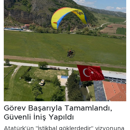
Görev Başarıyla Tamamlandı,
Güvenli İniş Yapıldı
Atatürk'ün "İstikbal göklerdedir" vizyonuna