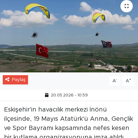
Paylaş
-
+
A
A
20.05.2026 - 10:59
Eskişehir'in havacılık merkezi İnönü
ilçesinde, 19 Mayıs Atatürk'ü Anma, Gençlik
ve Spor Bayramı kapsamında nefes kesen
bir kutlama organizasyonuna imza atıldı.