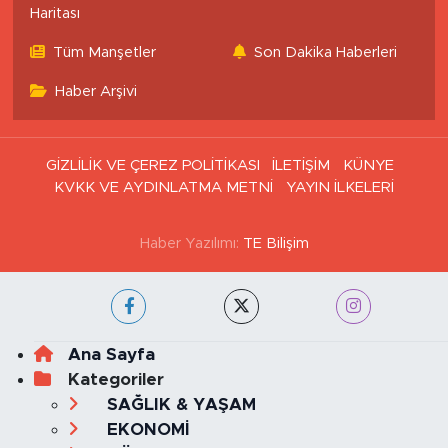
Haritası
Tüm Manşetler
Son Dakika Haberleri
Haber Arşivi
GİZLİLİK VE ÇEREZ POLİTİKASI
İLETİŞİM
KÜNYE
KVKK VE AYDINLATMA METNİ
YAYIN İLKELERİ
Haber Yazılımı:
TE Bilişim
Ana Sayfa
Kategoriler
SAĞLIK & YAŞAM
EKONOMİ