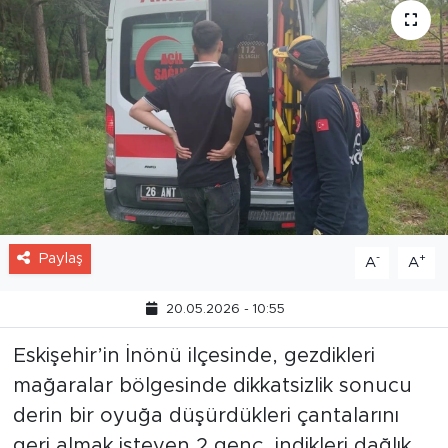
Paylaş
-
+
A
A
20.05.2026 - 10:55
Eskişehir’in İnönü ilçesinde, gezdikleri
mağaralar bölgesinde dikkatsizlik sonucu
derin bir oyuğa düşürdükleri çantalarını
geri almak isteyen 2 genç, indikleri dağlık