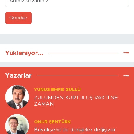
Gönder
Yükleniyor...
Yazarlar
YUNUS EMRE GÜLLÜ
ZULÜMDEN KURTULUŞ VAKTİ NE
ZAMAN
ONUR ŞENTÜRK
Büyükşehir’de dengeler değişiyor