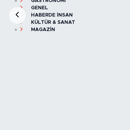
GASTRONOMİ
GENEL
HABERDE İNSAN
KÜLTÜR & SANAT
MAGAZİN
MANŞET
OLAY
SPOR
TÜRKİYE
Foto Galeri
Video
Yazarlar
Röportaj
Biyografi
Anketler
Künye
İletişim
Servisler