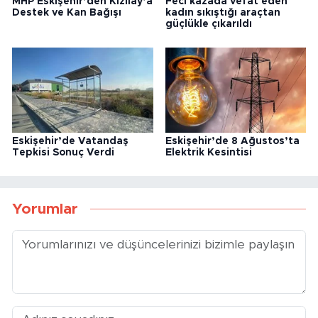
MHP Eskişehir’den Kızılay’a
Feci kazada vefat eden
Destek ve Kan Bağışı
kadın sıkıştığı araçtan
güçlükle çıkarıldı
Eskişehir’de Vatandaş
Eskişehir’de 8 Ağustos’ta
Tepkisi Sonuç Verdi
Elektrik Kesintisi
Yorumlar