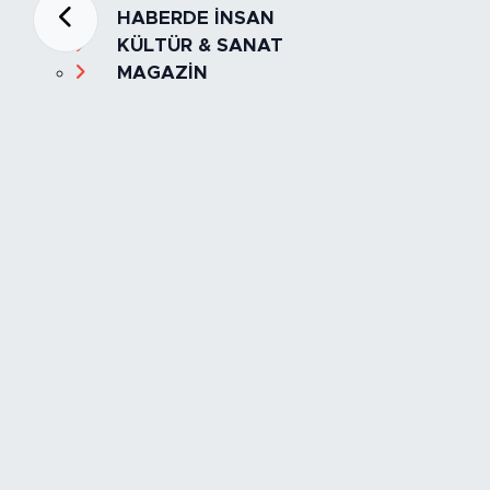
HABERDE İNSAN
KÜLTÜR & SANAT
MAGAZİN
MANŞET
OLAY
SPOR
TÜRKİYE
Foto Galeri
Video
Yazarlar
Röportaj
Biyografi
Anketler
Künye
İletişim
Servisler
İstanbul Nöbetçi Eczaneler
İstanbul Hava Durumu