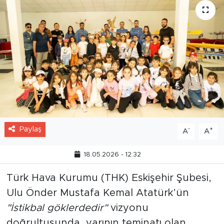
Paylaş
-
+
A
A
18.05.2026 - 12:32
Türk Hava Kurumu (THK) Eskişehir Şubesi,
Ulu Önder Mustafa Kemal Atatürk’ün
"İstikbal göklerdedir"
vizyonu
doğrultusunda, yarının teminatı olan