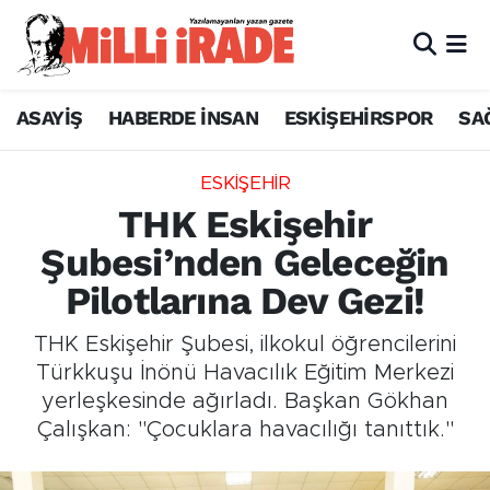
ASAYİŞ
HABERDE İNSAN
ESKİŞEHİRSPOR
SA
ESKİŞEHİR
THK Eskişehir
Şubesi’nden Geleceğin
Pilotlarına Dev Gezi!
THK Eskişehir Şubesi, ilkokul öğrencilerini
Türkkuşu İnönü Havacılık Eğitim Merkezi
yerleşkesinde ağırladı. Başkan Gökhan
Çalışkan: "Çocuklara havacılığı tanıttık."