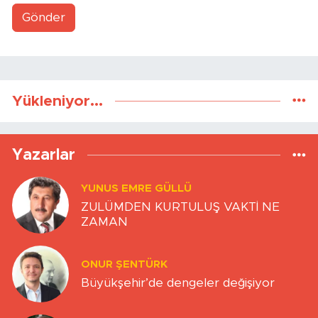
Gönder
Yükleniyor...
Yazarlar
YUNUS EMRE GÜLLÜ
ZULÜMDEN KURTULUŞ VAKTİ NE
ZAMAN
ONUR ŞENTÜRK
Büyükşehir’de dengeler değişiyor