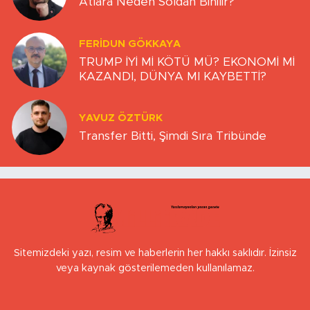
Atlara Neden Soldan Binilir?
FERIDUN GÖKKAYA
TRUMP İYİ Mİ KÖTÜ MÜ? EKONOMİ Mİ
KAZANDI, DÜNYA MI KAYBETTİ?
YAVUZ ÖZTÜRK
Transfer Bitti, Şimdi Sıra Tribünde
Sitemizdeki yazı, resim ve haberlerin her hakkı saklıdır. İzinsiz
veya kaynak gösterilemeden kullanılamaz.