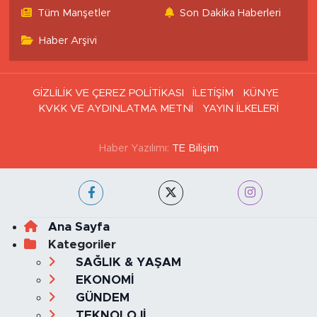
Tüm Manşetler
Son Dakika Haberleri
Haber Arşivi
GİZLİLİK VE ÇEREZ POLİTİKASI
İLETİŞİM
KÜNYE
KVKK VE AYDINLATMA METNİ
YAYIN İLKELERİ
Haber Yazılımı:
TE Bilişim
Ana Sayfa
Kategoriler
SAĞLIK & YAŞAM
EKONOMİ
GÜNDEM
TEKNOLOJİ