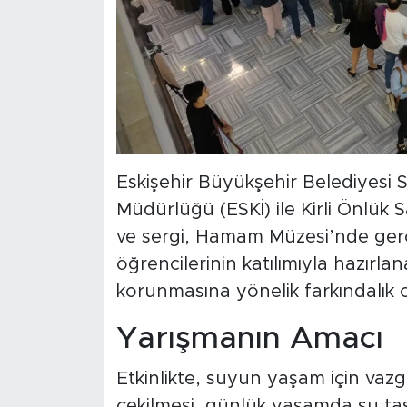
Eskişehir Büyükşehir Belediyesi 
Müdürlüğü (ESKİ) ile Kirli Önlük
ve sergi, Hamam Müzesi’nde gerçek
öğrencilerinin katılımıyla hazırlan
korunmasına yönelik farkındalık 
Yarışmanın Amacı
Etkinlikte, suyun yaşam için vaz
çekilmesi, günlük yaşamda su tasa