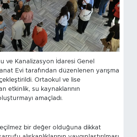
Su ve Kanalizasyon İdaresi Genel
 Sanat Evi tarafından düzenlenen yarışma
leştirildi. Ortaokul ve lise
an etkinlik, su kaynaklarının
oluşturmayı amaçladı.
geçilmez bir değer olduğuna dikkat
rrufu alışkanlıklarının yaygınlaştırılması