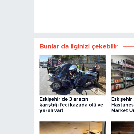
Bunlar da ilginizi çekebilir
Eskişehir'de 3 aracın
Eskişehir
karıştığı feci kazada ölü ve
Hastanes
yaralı var!
Market U