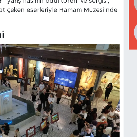
 yarışmasının ödül töreni ve sergisi,
kat çeken eserleriyle Hamam Müzesi’nde
i