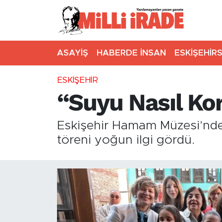
ASAYİŞ
HABERDE İNSAN
ESKİŞEHİR
ESKİŞEHİR
“Suyu Nasıl Kor
Eskişehir Hamam Müzesi’nde 
töreni yoğun ilgi gördü.