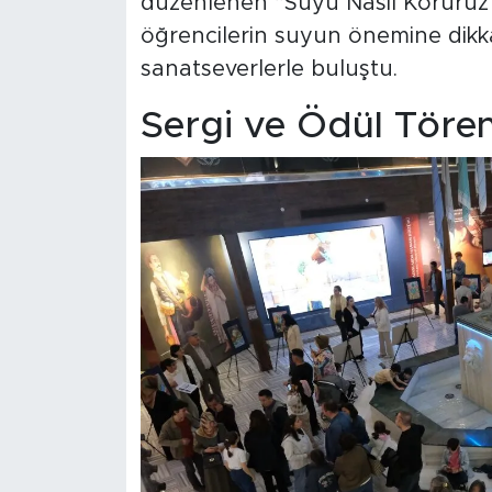
düzenlenen “Suyu Nasıl Koruruz?”
öğrencilerin suyun önemine dik
sanatseverlerle buluştu.
Sergi ve Ödül Tören