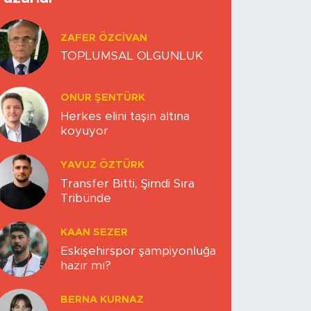
ZAFER ÖZCIVAN
TOPLUMSAL OLGUNLUK
ONUR ŞENTÜRK
Herkes elini taşın altına
koyuyor
YAVUZ ÖZTÜRK
Transfer Bitti, Şimdi Sıra
Tribünde
KAAN SEZER
Eskişehirspor şampiyonluğa
hazır mı?
BERNA KURNAZ