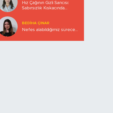
Hız Çağının Gizli Sancısı:
Sabırsızlık Kıskacında
Zihinlerimiz
BEDIHA ÇINAR
Nefes alabildiğimiz sürece…