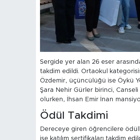
Sergide yer alan 26 eser arasınd
takdim edildi. Ortaokul kategorisin
Özdemir, üçüncülüğü ise Öykü Yer
Şara Nehir Gürler birinci, Canseli
olurken, İhsan Emir İnan mansiy
Ödül Takdimi
Dereceye giren öğrencilere ödülle
ise katılım sertifikaları takdim ed