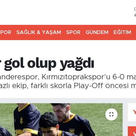
SPOR
SAĞLIK & YAŞAM
SPOR
GÜNDEM
EĞİTİM
gol olup yağdı
tanderespor, Kırmızıtoprakspor’u 6-0 m
yazlı ekip, farklı skorla Play-Off öncesi
Y