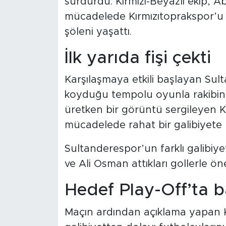
sürdürdü. Kırmızı-Beyazlı ekip
mücadelede Kırmızıtoprakspor’u 
şöleni yaşattı.
İlk yarıda fişi çekti
Karşılaşmaya etkili başlayan Sult
koyduğu tempolu oyunla rakibin
üretken bir görüntü sergileyen Kı
mücadelede rahat bir galibiyete u
Sultanderespor’un farklı galibi
ve Ali Osman attıkları gollerle ön
Hedef Play-Off’ta b
Maçın ardından açıklama yapan K