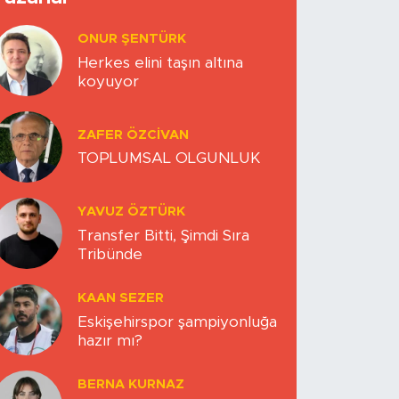
ONUR ŞENTÜRK
Herkes elini taşın altına
koyuyor
ZAFER ÖZCIVAN
TOPLUMSAL OLGUNLUK
YAVUZ ÖZTÜRK
Transfer Bitti, Şimdi Sıra
Tribünde
KAAN SEZER
Eskişehirspor şampiyonluğa
hazır mı?
BERNA KURNAZ