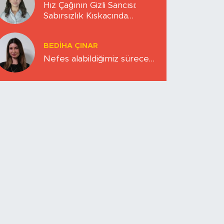
Hız Çağının Gizli Sancısı:
Sabırsızlık Kıskacında
Zihinlerimiz
BEDIHA ÇINAR
Nefes alabildiğimiz sürece…