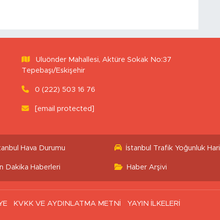
Uluönder Mahallesi, Aktüre Sokak No:37
Tepebaşı/Eskişehir
0 (222) 503 16 76
[email protected]
stanbul Hava Durumu
İstanbul Trafik Yoğunluk Hari
n Dakika Haberleri
Haber Arşivi
YE
KVKK VE AYDINLATMA METNİ
YAYIN İLKELERİ