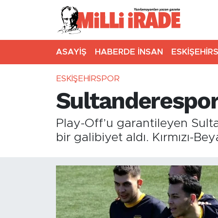
ASAYİŞ
HABERDE İNSAN
ESKİŞEHİR
ESKİŞEHİRSPOR
Sultanderespor 
Play-Off’u garantileyen Sul
bir galibiyet aldı. Kırmızı-Be