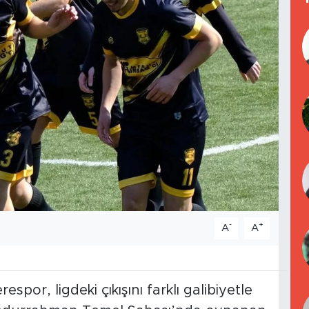
-
+
A
A
por, ligdeki çıkışını farklı galibiyetle