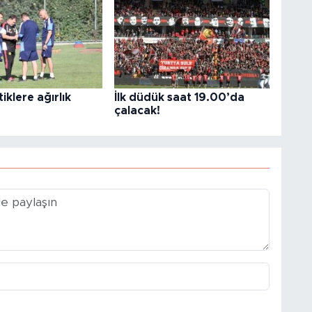
iklere ağırlık
İlk düdük saat 19.00’da
çalacak!