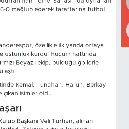
, Abdurrahman Temel Sahası’nda oynanan
6-0 mağlup ederek taraftarına futbol
anderespor, özellikle ilk yarıda ortaya
e üstünlük kurdu. Hücum hattında
rmızı-Beyazlı ekip, bulduğu gollerle
laştı.
yetinde Kemal, Tunahan, Harun, Berkay
e çıkan isimler oldu.
aşarı
ulüp Başkanı Veli Turhan, alınan