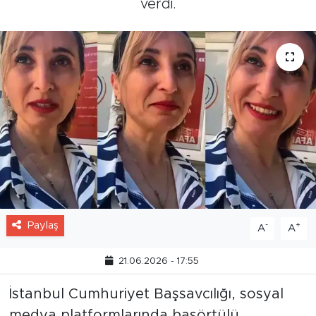
verdi.
Paylaş
-
+
A
A
21.06.2026 - 17:55
İstanbul Cumhuriyet Başsavcılığı, sosyal
medya platformlarında başörtülü