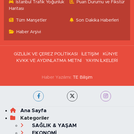
İstanbul Trafik Yoğunluk
Puan Durumu ve Fikstür
Haritası
Tüm Manşetler
Son Dakika Haberleri
Haber Arşivi
GİZLİLİK VE ÇEREZ POLİTİKASI
İLETİŞİM
KÜNYE
KVKK VE AYDINLATMA METNİ
YAYIN İLKELERİ
Haber Yazılımı:
TE Bilişim
Ana Sayfa
Kategoriler
SAĞLIK & YAŞAM
EKONOMİ