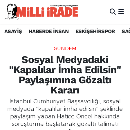
ASAYİŞ
HABERDE İNSAN
ESKİŞEHİRSPOR
SA
GÜNDEM
Sosyal Medyadaki
"Kapalılar İmha Edilsin"
Paylaşımına Gözaltı
Kararı
İstanbul Cumhuriyet Başsavcılığı, sosyal
medyada "kapalılar imha edilsin" şeklinde
paylaşım yapan Hatice Öncel hakkında
soruşturma başlatarak gözaltı talimatı