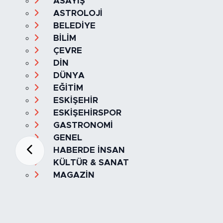
ASAYİŞ
ASTROLOJİ
BELEDİYE
BİLİM
ÇEVRE
DİN
DÜNYA
EĞİTİM
ESKİŞEHİR
ESKİŞEHİRSPOR
GASTRONOMİ
GENEL
HABERDE İNSAN
KÜLTÜR & SANAT
MAGAZİN
MANŞET
OLAY
SPOR