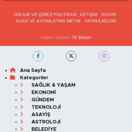
Haber Arşivi
GİZLİLİK VE ÇEREZ POLİTİKASI
İLETİŞİM
KÜNYE
KVKK VE AYDINLATMA METNİ
YAYIN İLKELERİ
Haber Yazılımı:
TE Bilişim
Ana Sayfa
Kategoriler
SAĞLIK & YAŞAM
EKONOMİ
GÜNDEM
TEKNOLOJİ
ASAYİŞ