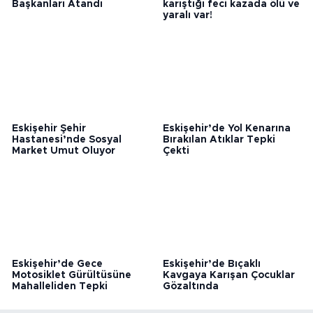
CHP Eskişehir’de İlçe
Eskişehir'de 3 aracın
Başkanları Atandı
karıştığı feci kazada ölü ve
yaralı var!
Eskişehir Şehir
Eskişehir’de Yol Kenarına
Hastanesi’nde Sosyal
Bırakılan Atıklar Tepki
Market Umut Oluyor
Çekti
Eskişehir’de Gece
Eskişehir’de Bıçaklı
Motosiklet Gürültüsüne
Kavgaya Karışan Çocuklar
Mahalleliden Tepki
Gözaltında