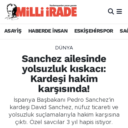
ASAYİŞ
HABERDE İNSAN
ESKİŞEHİRSPOR
SA
DÜNYA
Sanchez ailesinde
yolsuzluk kıskacı:
Kardeşi hakim
karşısında!
İspanya Başbakanı Pedro Sanchez’in
kardeşi David Sanchez, nüfuz ticareti ve
yolsuzluk suçlamalarıyla hakim karşısına
çıktı. Özel savcılar 3 yıl hapis istiyor.