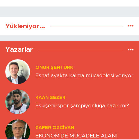
Yükleniyor...
Yazarlar
ONUR ŞENTÜRK
Esnaf ayakta kalma mücadelesi veriyor
KAAN SEZER
Eskişehirspor şampiyonluğa hazır mı?
ZAFER ÖZCIVAN
EKONOMİDE MÜCADELE ALANI