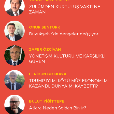
YUNUS EMRE GÜLLÜ
ZULÜMDEN KURTULUŞ VAKTİ NE
ZAMAN
ONUR ŞENTÜRK
Büyükşehir’de dengeler değişiyor
ZAFER ÖZCIVAN
YÖNETİŞİM KÜLTÜRÜ VE KARŞILIKLI
GÜVEN
FERIDUN GÖKKAYA
TRUMP İYİ Mİ KÖTÜ MÜ? EKONOMİ Mİ
KAZANDI, DÜNYA MI KAYBETTİ?
BULUT YİĞİTTEPE
Atlara Neden Soldan Binilir?