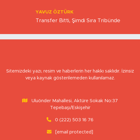
TRUMP İYİ Mİ KÖTÜ MÜ? EKONOMİ Mİ
KAZANDI, DÜNYA MI KAYBETTİ?
YAVUZ ÖZTÜRK
Transfer Bitti, Şimdi Sıra Tribünde
Sitemizdeki yazı, resim ve haberlerin her hakkı saklıdır. İzinsiz
veya kaynak gösterilemeden kullanılamaz.
Uluönder Mahallesi, Aktüre Sokak No:37
Tepebaşı/Eskişehir
0 (222) 503 16 76