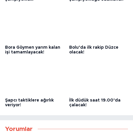
Atalay Yıldırım: Hedefimiz
Osman Arslantaş
şampiyonluk!
şampiyonluğa odaklandı!
Bora Göymen yarım kalan
Bolu’da ilk rakip Düzce
işi tamamlayacak!
olacak!
Şapcı taktiklere ağırlık
İlk düdük saat 19.00’da
veriyor!
çalacak!