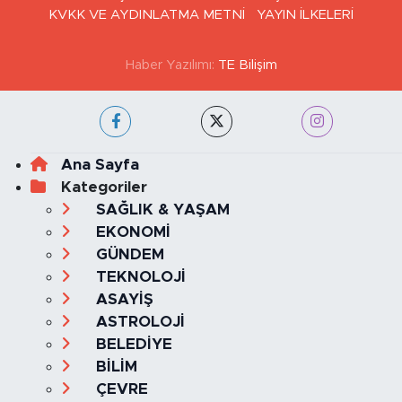
GİZLİLİK VE ÇEREZ POLİTİKASI
İLETİŞİM
KÜNYE
KVKK VE AYDINLATMA METNİ
YAYIN İLKELERİ
Haber Yazılımı:
TE Bilişim
Ana Sayfa
Kategoriler
SAĞLIK & YAŞAM
EKONOMİ
GÜNDEM
TEKNOLOJİ
ASAYİŞ
ASTROLOJİ
BELEDİYE