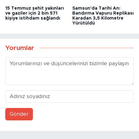
Milli İstihbarat
Suça sürüklenen çocuklara
Teşkilatından 15 Temmuz
yönelik düzenleme Meclis'e
Darbe Kronolojisi
sunuldu
15 Temmuz şehit yakınları
Samsun'da Tarihi An:
ve gaziler için 2 bin 571
Bandırma Vapuru Replikası
kişiye istihdam sağlandı
Karadan 3,5 Kilometre
Yürütüldü
Yorumlar