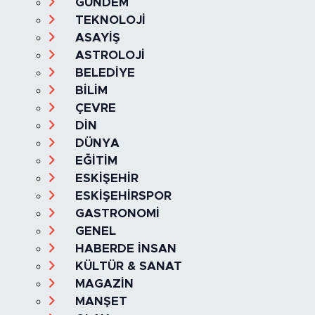
Haber Yazılımı:
TE Bilişim
Ana Sayfa
Kategoriler
SAĞLIK & YAŞAM
EKONOMİ
GÜNDEM
TEKNOLOJİ
ASAYİŞ
ASTROLOJİ
BELEDİYE
BİLİM
ÇEVRE
DİN
DÜNYA