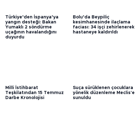
Bunlar da ilginizi çekebilir
Türkiye’den İspanya’ya
Bolu’da Beypiliç
yangın desteği: Bakan
kesimhanesinde ilaçlama
Yumaklı 2 söndürme
faciası: 34 işçi zehirlenerek
uçağının havalandığını
hastaneye kaldırıldı
duyurdu