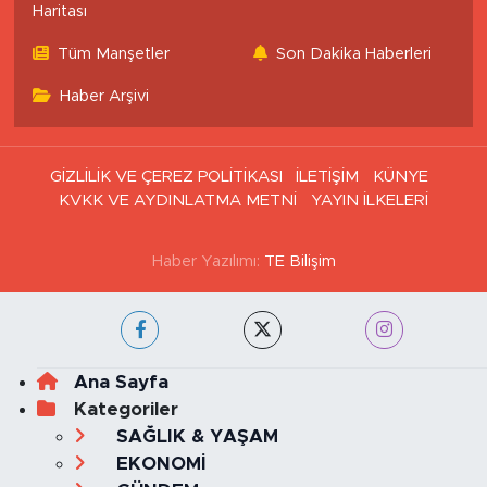
İstanbul Nöbetçi
İstanbul Hava Durumu
Eczaneler
İstanbul Trafik Yoğunluk
Puan Durumu ve Fikstür
Haritası
Tüm Manşetler
Son Dakika Haberleri
Haber Arşivi
GİZLİLİK VE ÇEREZ POLİTİKASI
İLETİŞİM
KÜNYE
KVKK VE AYDINLATMA METNİ
YAYIN İLKELERİ