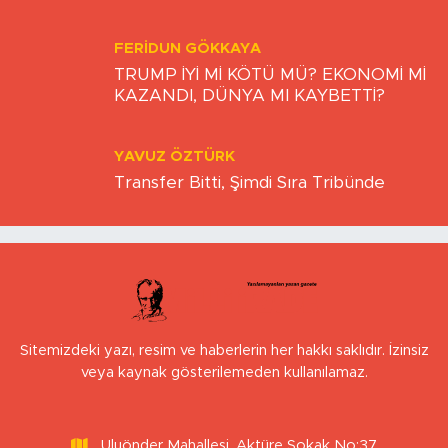
FERIDUN GÖKKAYA
TRUMP İYİ Mİ KÖTÜ MÜ? EKONOMİ Mİ
KAZANDI, DÜNYA MI KAYBETTİ?
YAVUZ ÖZTÜRK
Transfer Bitti, Şimdi Sıra Tribünde
Sitemizdeki yazı, resim ve haberlerin her hakkı saklıdır. İzinsiz
veya kaynak gösterilemeden kullanılamaz.
Uluönder Mahallesi, Aktüre Sokak No:37