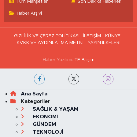
Tüm Manşetler
Son Dakika Haberleri
Haber Arşivi
GİZLİLİK VE ÇEREZ POLİTİKASI
İLETİŞİM
KÜNYE
KVKK VE AYDINLATMA METNİ
YAYIN İLKELERİ
Haber Yazılımı:
TE Bilişim
Ana Sayfa
Kategoriler
SAĞLIK & YAŞAM
EKONOMİ
GÜNDEM
TEKNOLOJİ