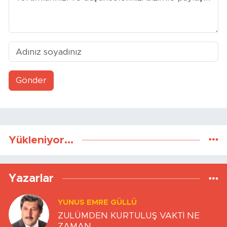
Gönder
Yükleniyor...
Yazarlar
YUNUS EMRE GÜLLÜ
ZULÜMDEN KURTULUŞ VAKTİ NE
ZAMAN