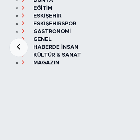
DÜNYA
EĞİTİM
ESKİŞEHİR
ESKİŞEHİRSPOR
GASTRONOMİ
GENEL
HABERDE İNSAN
KÜLTÜR & SANAT
MAGAZİN
MANŞET
OLAY
SPOR
TÜRKİYE
Foto Galeri
Video
Yazarlar
Röportaj
Biyografi