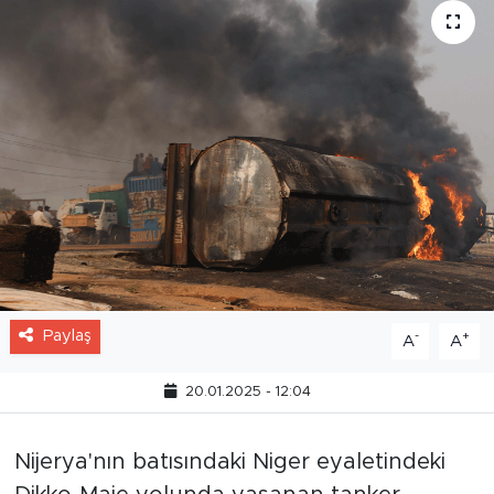
Paylaş
-
+
A
A
20.01.2025 - 12:04
Nijerya'nın batısındaki Niger eyaletindeki