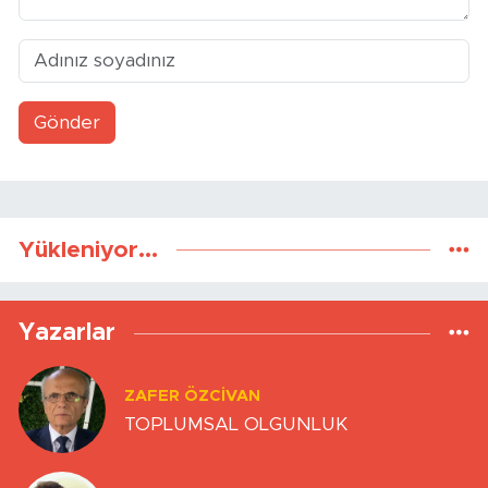
Gönder
Yükleniyor...
Yazarlar
ZAFER ÖZCIVAN
TOPLUMSAL OLGUNLUK