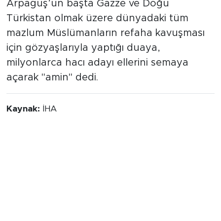
Arpaguş’un gerçekleştirdiği vakfe duası
kutsal topraklara damga vurdu.
Arpaguş’un başta Gazze ve Doğu
Türkistan olmak üzere dünyadaki tüm
mazlum Müslümanların refaha kavuşması
için gözyaşlarıyla yaptığı duaya,
milyonlarca hacı adayı ellerini semaya
açarak "amin" dedi.
Kaynak:
İHA