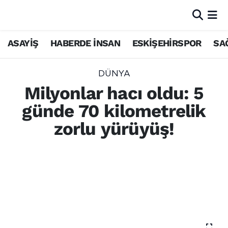
ASAYİŞ
HABERDE İNSAN
ESKİŞEHİRSPOR
SA
DÜNYA
Milyonlar hacı oldu: 5
günde 70 kilometrelik
zorlu yürüyüş!
Hicri 1447 haccı, dijital vize sistemiyle 2
milyon Müslüman'ın katılımıyla tamamlandı.
40 derece sıcaklıkta 70 kilometre yürüyen
hacılar dönüş yolunda.