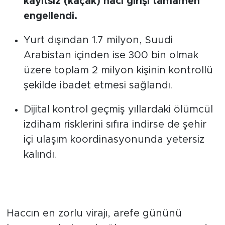
kayıtsız (kaçak) hacı girişi tamamen
engellendi.
Yurt dışından 1.7 milyon, Suudi
Arabistan içinden ise 300 bin olmak
üzere toplam 2 milyon kişinin kontrollü
şekilde ibadet etmesi sağlandı.
Dijital kontrol geçmiş yıllardaki ölümcül
izdiham risklerini sıfıra indirse de şehir
içi ulaşım koordinasyonunda yetersiz
kalındı.
40 derece sıcaklıkta her gün 20
kilometre yol
Haccın en zorlu virajı, arefe gününü