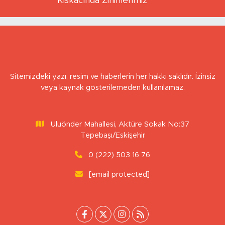
BERNA KURNAZ
Hız Çağının Gizli Sancısı: Sabırsızlık
Kıskacında Zihinlerimiz
Sitemizdeki yazı, resim ve haberlerin her hakkı saklıdır. İzinsiz
veya kaynak gösterilemeden kullanılamaz.
Uluönder Mahallesi, Aktüre Sokak No:37
Tepebaşı/Eskişehir
0 (222) 503 16 76
[email protected]