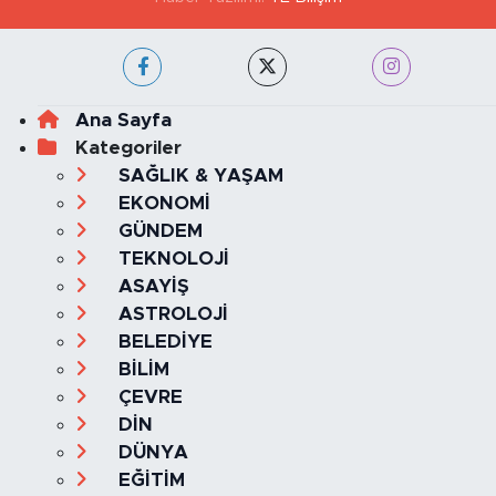
KVKK VE AYDINLATMA METNİ
YAYIN İLKELERİ
Haber Yazılımı:
TE Bilişim
Ana Sayfa
Kategoriler
SAĞLIK & YAŞAM
EKONOMİ
GÜNDEM
TEKNOLOJİ
ASAYİŞ
ASTROLOJİ
BELEDİYE
BİLİM
ÇEVRE