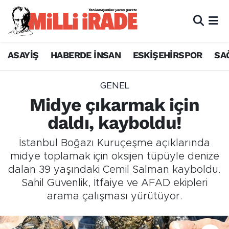
ASAYİŞ
HABERDE İNSAN
ESKİŞEHİRSPOR
SA
GENEL
Midye çıkarmak için
daldı, kayboldu!
İstanbul Boğazı Kuruçeşme açıklarında
midye toplamak için oksijen tüpüyle denize
dalan 39 yaşındaki Cemil Salman kayboldu.
Sahil Güvenlik, İtfaiye ve AFAD ekipleri
arama çalışması yürütüyor.