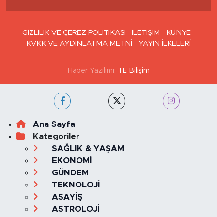
GİZLİLİK VE ÇEREZ POLİTİKASI
İLETİŞİM
KÜNYE
KVKK VE AYDINLATMA METNİ
YAYIN İLKELERİ
Haber Yazılımı:
TE Bilişim
Ana Sayfa
Kategoriler
SAĞLIK & YAŞAM
EKONOMİ
GÜNDEM
TEKNOLOJİ
ASAYİŞ
ASTROLOJİ