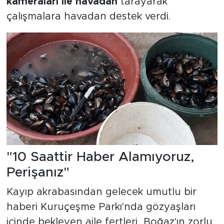
kameraları ile havadan
tarayarak
çalışmalara havadan destek verdi.
"10 Saattir Haber Alamıyoruz,
Perişanız"
Kayıp akrabasından gelecek umutlu bir
haberi Kuruçeşme Parkı'nda gözyaşları
içinde bekleyen aile fertleri, Boğaz'ın zorlu