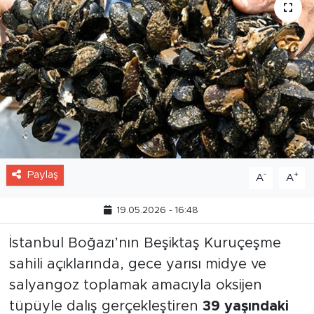
Paylaş
-
+
A
A
19.05.2026 - 16:48
İstanbul Boğazı’nın Beşiktaş Kuruçeşme
sahili açıklarında, gece yarısı midye ve
salyangoz toplamak amacıyla oksijen
tüpüyle dalış gerçekleştiren
39 yaşındaki