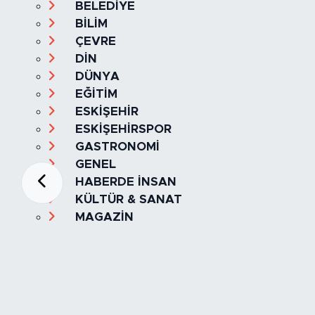
BELEDİYE
BİLİM
ÇEVRE
DİN
DÜNYA
EĞİTİM
ESKİŞEHİR
ESKİŞEHİRSPOR
GASTRONOMİ
GENEL
HABERDE İNSAN
KÜLTÜR & SANAT
MAGAZİN
MANŞET
OLAY
SPOR
TÜRKİYE
Foto Galeri