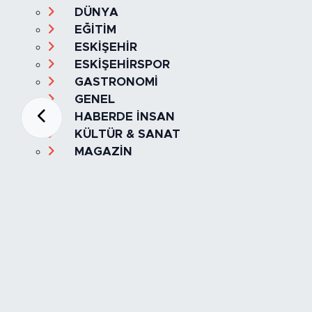
DÜNYA
EĞİTİM
ESKİŞEHİR
ESKİŞEHİRSPOR
GASTRONOMİ
GENEL
HABERDE İNSAN
KÜLTÜR & SANAT
MAGAZİN
MANŞET
OLAY
SPOR
TÜRKİYE
Foto Galeri
Video
Yazarlar
Röportaj
Biyografi