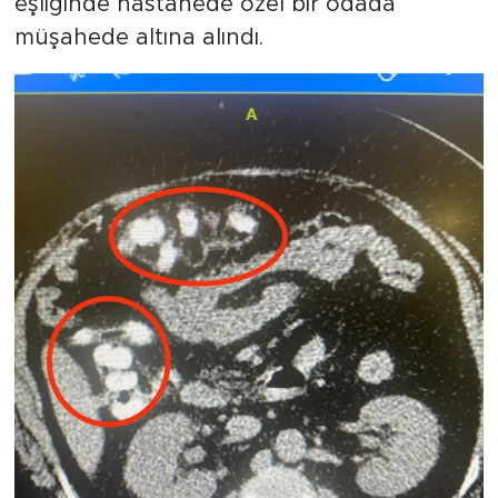
eşliğinde hastanede özel bir odada
müşahede altına alındı.