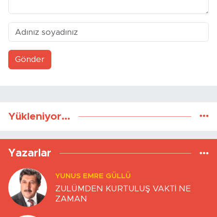
Gönder
Yükleniyor...
Yazarlar
YUNUS EMRE GÜLLÜ
ZULÜMDEN KURTULUŞ VAKTİ NE
ZAMAN