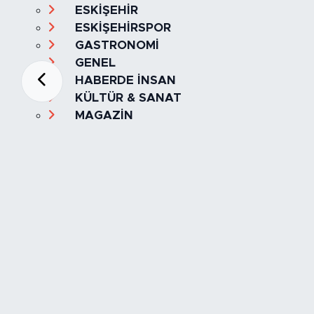
ESKİŞEHİR
ESKİŞEHİRSPOR
GASTRONOMİ
GENEL
HABERDE İNSAN
KÜLTÜR & SANAT
MAGAZİN
MANŞET
OLAY
SPOR
TÜRKİYE
Foto Galeri
Video
Yazarlar
Röportaj
Biyografi
Anketler
Künye