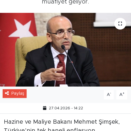
muafiyet geliyor.
Paylaş
-
+
A
A
27.04.2026 - 14:22
Hazine ve Maliye Bakanı Mehmet Şimşek,
Türkiye’nin tek haneli enflasyon