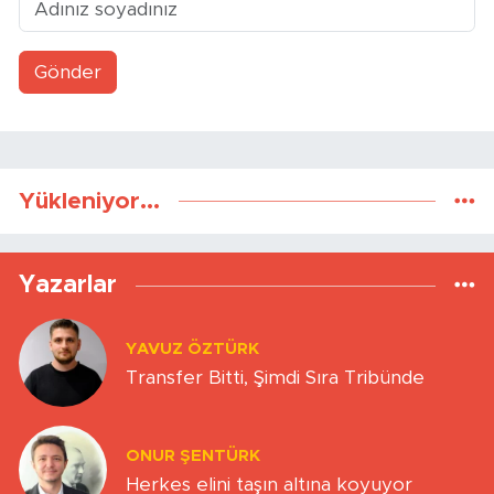
Gönder
Yükleniyor...
Yazarlar
YAVUZ ÖZTÜRK
Transfer Bitti, Şimdi Sıra Tribünde
ONUR ŞENTÜRK
Herkes elini taşın altına koyuyor