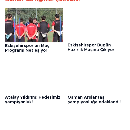
Bunlar da ilginizi çekebilir
Eskişehirspor'un Maç
Eskişehirspor Bugün
Programı Netleşiyor
Hazırlık Maçına Çıkıyor
Atalay Yıldırım: Hedefimiz
Osman Arslantaş
şampiyonluk!
şampiyonluğa odaklandı!