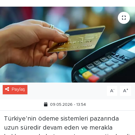
taahhüdünü kabul ederek soruşturmayı
sonlandırdı.
Paylaş
-
+
A
A
09.05.2026 - 13:54
Türkiye’nin ödeme sistemleri pazarında