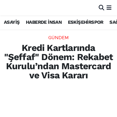
ASAYİŞ
HABERDE İNSAN
ESKİŞEHİRSPOR
SA
GÜNDEM
Kredi Kartlarında
"Şeffaf" Dönem: Rekabet
Kurulu’ndan Mastercard
ve Visa Kararı
Rekabet Kurulu, Mastercard ve Visa’nın
bankalara yönelik teşvik sistemlerini
şeffaflaştırma ve dijital cüzdanlarda rakip
firmalara adil görünürlük sağlama