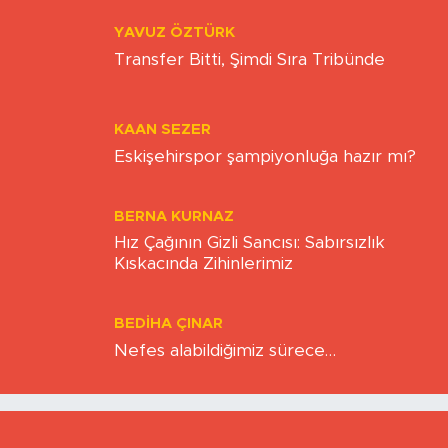
ZAFER ÖZCIVAN
TOPLUMSAL OLGUNLUK
YAVUZ ÖZTÜRK
Transfer Bitti, Şimdi Sıra Tribünde
KAAN SEZER
Eskişehirspor şampiyonluğa hazır mı?
BERNA KURNAZ
Hız Çağının Gizli Sancısı: Sabırsızlık
Kıskacında Zihinlerimiz
BEDIHA ÇINAR
Nefes alabildiğimiz sürece…