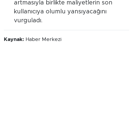
Kurumu, bu uzlaşmanın ekonomik
verimlilik yaratacağını ve rekabetin
artmasıyla birlikte maliyetlerin son
kullanıcıya olumlu yansıyacağını
vurguladı.
Kaynak:
Haber Merkezi