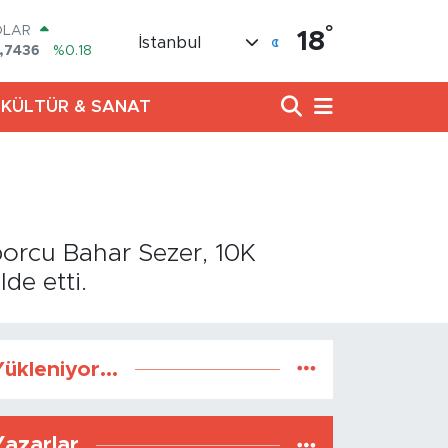
°
OLAR
18
İstanbul
,7436
%0.18
URO
,2510
%0.32
KÜLTÜR & SANAT
ERLİN
,4811
%0.38
AM ALTIN
60.55
%0.03
ST100
.779
%-14
TCOIN
porcu Bahar Sezer, 10K
.960,21
%0.87
de etti.
ükleniyor...
Yazarlar