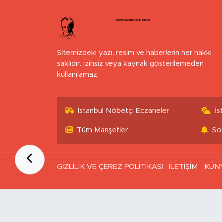
Sitemizdeki yazı, resim ve haberlerin her hakkı
saklıdır. İzinsiz veya kaynak gösterilemeden
kullanılamaz.
İstanbul Nöbetçi Eczaneler
İ
Tüm Manşetler
So
GİZLİLİK VE ÇEREZ POLİTİKASI
İLETİŞİM
KÜN