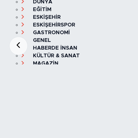
DÜNYA
EĞİTİM
ESKİŞEHİR
ESKİŞEHİRSPOR
GASTRONOMİ
GENEL
HABERDE İNSAN
KÜLTÜR & SANAT
MAGAZİN
MANŞET
OLAY
SPOR
TÜRKİYE
Foto Galeri
Video
Yazarlar
Röportaj
Biyografi