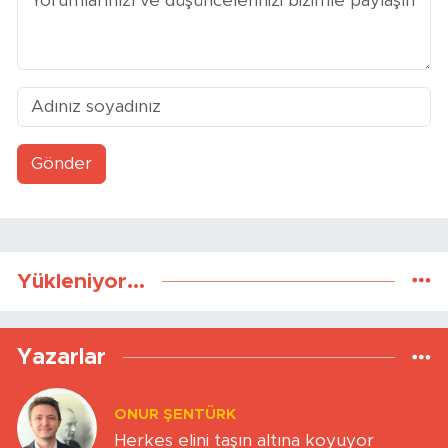
Gönder
Yükleniyor...
Yazarlar
ONUR ŞENTÜRK
Herkes elini taşın altına koyuyor