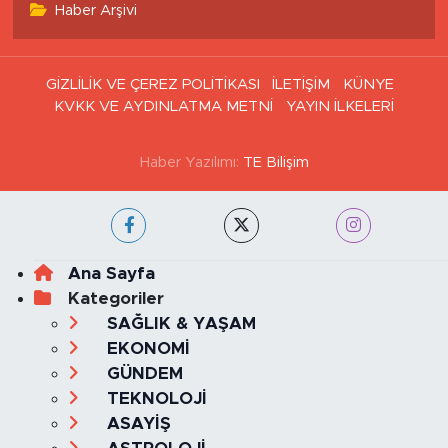
Haber Arşivi
GİZLİLİK VE ÇEREZ POLİTİKASI
İLETİŞİM
KÜNYE
KVKK VE AYDINLATMA METNİ
YAYIN İLKELERİ
Haber Yazılımı:
TE Bilişim
Ana Sayfa
Kategoriler
SAĞLIK & YAŞAM
EKONOMİ
GÜNDEM
TEKNOLOJİ
ASAYİŞ