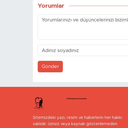
Yorumlar
Gönder
Sitemizdeki yazı, resim ve haberlerin her hakkı
saklıdır. İzinsiz veya kaynak gösterilemeden