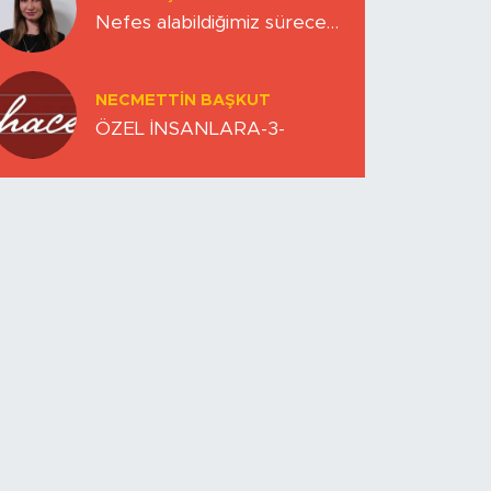
Nefes alabildiğimiz sürece…
NECMETTIN BAŞKUT
ÖZEL İNSANLARA-3-