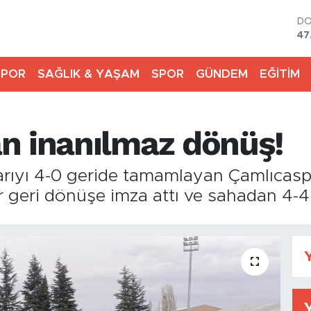
D
47
E
55
SPOR
SAĞLIK & YAŞAM
SPOR
GÜNDEM
EĞİTİM
ST
64
GR
65
n inanılmaz dönüş!
Bİ
13
BI
rıyı 4-0 geride tamamlayan Çamlıcaspor,
64
geri dönüşe imza attı ve sahadan 4-4 b
Y