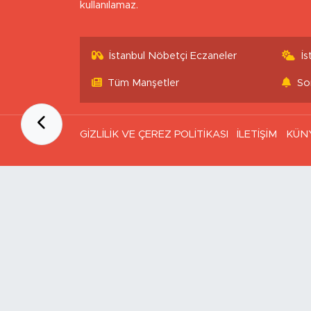
kullanılamaz.
İstanbul Nöbetçi Eczaneler
İ
Tüm Manşetler
So
GİZLİLİK VE ÇEREZ POLİTİKASI
İLETİŞİM
KÜN
Ana Sayfa
Kategoriler
SAĞLIK & YAŞAM
EKONOMİ
GÜNDEM
TEKNOLOJİ