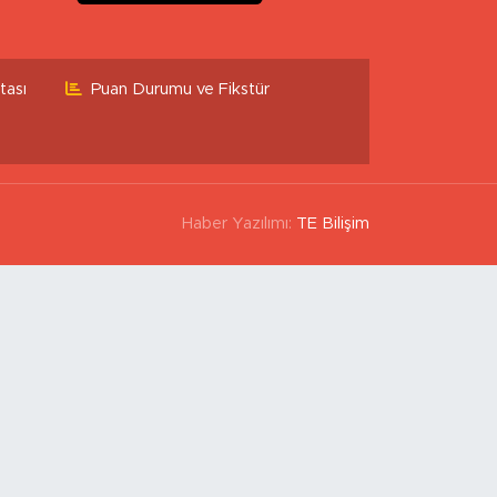
tası
Puan Durumu ve Fikstür
Haber Yazılımı:
TE Bilişim