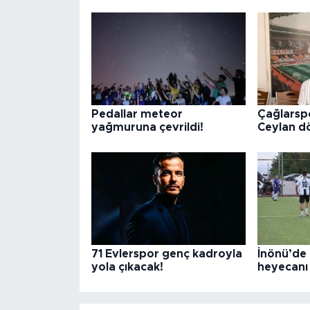
Pedallar meteor
Çağlarsp
yağmuruna çevrildi!
Ceylan d
71 Evlerspor genç kadroyla
İnönü’de 
yola çıkacak!
heyecanı 