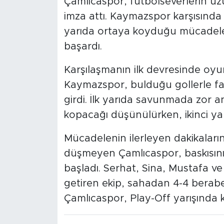
Çamlıcaspor, futbolseverlerin u
imza attı. Kaymazspor karşısında i
yarıda ortaya koyduğu mücadeley
başardı.
Karşılaşmanın ilk devresinde oy
Kaymazspor, bulduğu gollerle fa
girdi. İlk yarıda savunmada zor
kopacağı düşünülürken, ikinci ya
Mücadelenin ilerleyen dakikalar
düşmeyen Çamlıcaspor, baskısını a
başladı. Serhat, Sina, Mustafa ve
getiren ekip, sahadan 4-4 beraber
Çamlıcaspor, Play-Off yarışında kri