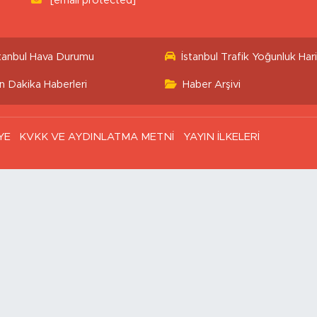
[email protected]
stanbul Hava Durumu
İstanbul Trafik Yoğunluk Hari
n Dakika Haberleri
Haber Arşivi
YE
KVKK VE AYDINLATMA METNİ
YAYIN İLKELERİ