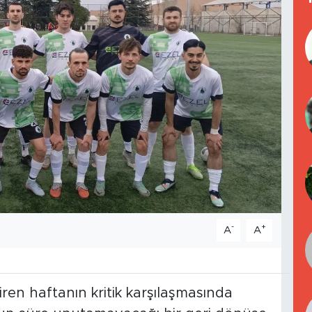
-
+
A
A
iren haftanın kritik karşılaşmasında