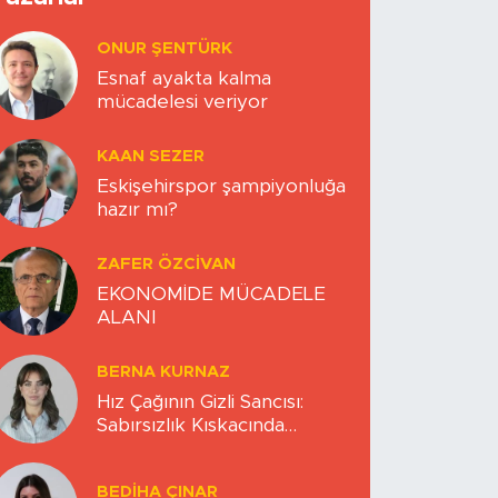
ONUR ŞENTÜRK
Esnaf ayakta kalma
mücadelesi veriyor
KAAN SEZER
Eskişehirspor şampiyonluğa
hazır mı?
ZAFER ÖZCIVAN
EKONOMİDE MÜCADELE
ALANI
BERNA KURNAZ
Hız Çağının Gizli Sancısı:
Sabırsızlık Kıskacında
Zihinlerimiz
BEDIHA ÇINAR