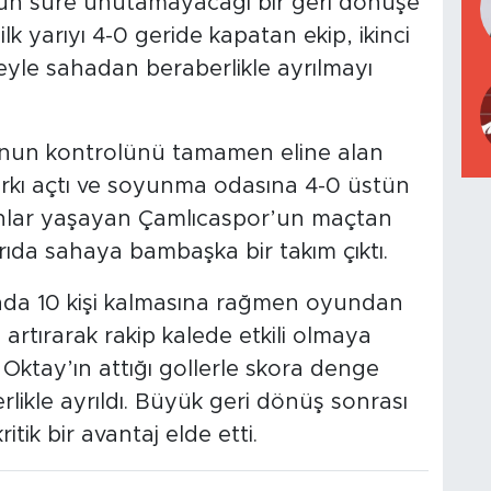
zun süre unutamayacağı bir geri dönüşe
lk yarıyı 4-0 geride kapatan ekip, ikinci
le sahadan beraberlikle ayrılmayı
unun kontrolünü tamamen eline alan
rkı açtı ve soyunma odasına 4-0 üstün
 anlar yaşayan Çamlıcaspor’un maçtan
rıda sahaya bambaşka bir takım çıktı.
ında 10 kişi kalmasına rağmen oyundan
rtırarak rakip kalede etkili olmaya
 Oktay’ın attığı gollerle skora denge
likle ayrıldı. Büyük geri dönüş sonrası
tik bir avantaj elde etti.