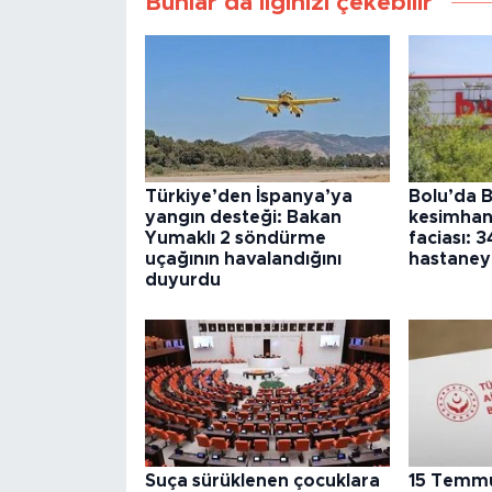
Bunlar da ilginizi çekebilir
Türkiye’den İspanya’ya
Bolu’da B
yangın desteği: Bakan
kesimhan
Yumaklı 2 söndürme
faciası: 3
uçağının havalandığını
hastaneye
duyurdu
Suça sürüklenen çocuklara
15 Temmuz