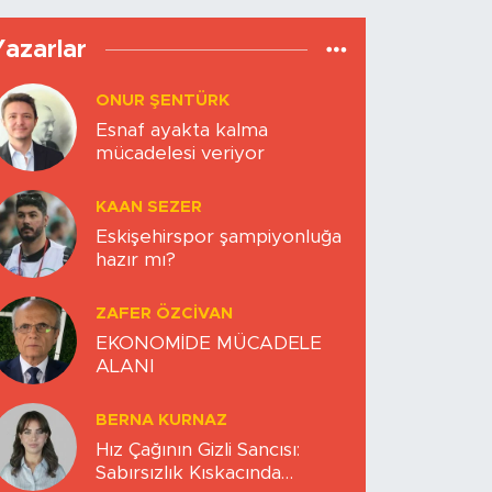
Yazarlar
ONUR ŞENTÜRK
Esnaf ayakta kalma
mücadelesi veriyor
KAAN SEZER
Eskişehirspor şampiyonluğa
hazır mı?
ZAFER ÖZCIVAN
EKONOMİDE MÜCADELE
ALANI
BERNA KURNAZ
Hız Çağının Gizli Sancısı:
Sabırsızlık Kıskacında