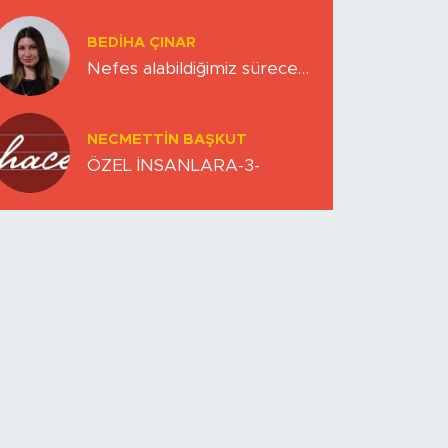
Zihinlerimiz
BEDIHA ÇINAR
Nefes alabildiğimiz sürece…
NECMETTIN BAŞKUT
ÖZEL İNSANLARA-3-