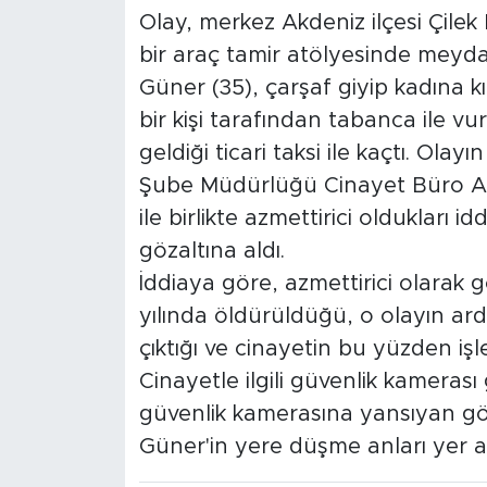
Olay, merkez Akdeniz ilçesi Çilek M
bir araç tamir atölyesinde meydan
Güner (35), çarşaf giyip kadına kılı
bir kişi tarafından tabanca ile v
geldiği ticari taksi ile kaçtı. Olay
Şube Müdürlüğü Cinayet Büro Amirl
ile birlikte azmettirici oldukları idd
gözaltına aldı.
İddiaya göre, azmettirici olarak 
yılında öldürüldüğü, o olayın ar
çıktığı ve cinayetin bu yüzden işle
Cinayetle ilgili güvenlik kamerası 
güvenlik kamerasına yansıyan görü
Güner'in yere düşme anları yer al