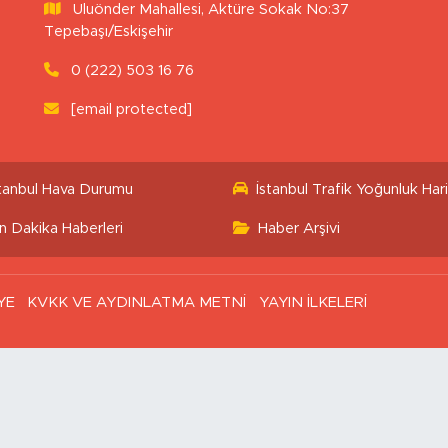
Uluönder Mahallesi, Aktüre Sokak No:37
Tepebaşı/Eskişehir
0 (222) 503 16 76
[email protected]
stanbul Hava Durumu
İstanbul Trafik Yoğunluk Hari
n Dakika Haberleri
Haber Arşivi
YE
KVKK VE AYDINLATMA METNİ
YAYIN İLKELERİ