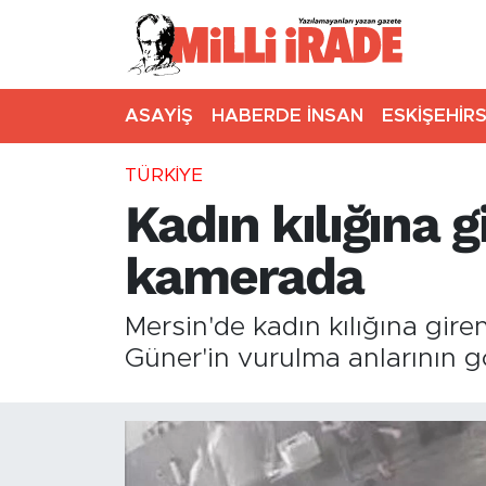
ASAYİŞ
HABERDE İNSAN
ESKİŞEHİR
TÜRKİYE
Kadın kılığına g
kamerada
Mersin'de kadın kılığına gir
Güner'in vurulma anlarının g