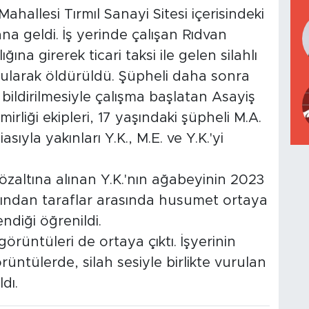
ahallesi Tırmıl Sanayi Sitesi içerisindeki
a geldi. İş yerinde çalışan Rıdvan
ğına girerek ticari taksi ile gelen silahlı
urularak öldürüldü. Şüpheli daha sonra
ın bildirilmesiyle çalışma başlatan Asayiş
iği ekipleri, 17 yaşındaki şüpheli M.A.
iasıyla yakınları Y.K., M.E. ve Y.K.'yi
gözaltına alınan Y.K.'nın ağabeyinin 2023
dından taraflar arasında husumet ortaya
ndiği öğrenildi.
görüntüleri de ortaya çıktı. İşyerinin
ntülerde, silah sesiyle birlikte vurulan
dı.