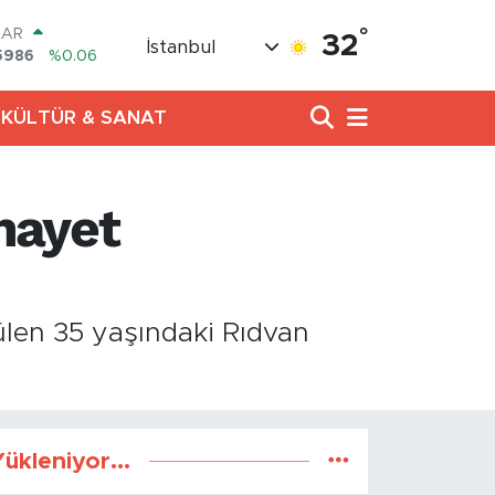
°
LAR
32
İstanbul
5986
%0.06
RO
0700
%0.1
KÜLTÜR & SANAT
RLİN
2438
%0.21
M ALTIN
3.94
%0.32
inayet
T100
768
%48
COIN
602,05
%0.69
rülen 35 yaşındaki Rıdvan
ükleniyor...