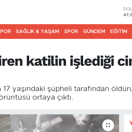
DO
47,
EU
55,
SPOR
SAĞLIK & YAŞAM
SPOR
GÜNDEM
EĞİTİM
STE
64,
GRA
651
iren katilin işlediği c
BİS
13.
BIT
64.
en 17 yaşındaki şüpheli tarafından öldü
örüntüsü ortaya çıktı.
Y