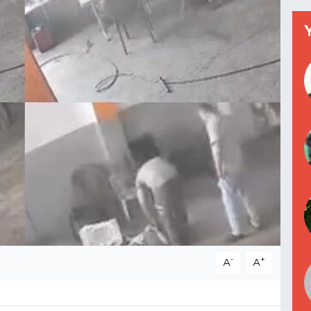
-
+
A
A