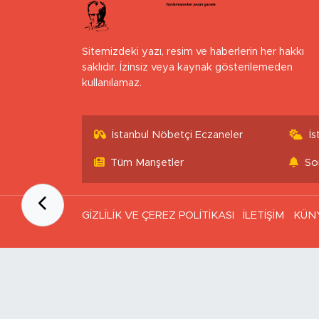
Sitemizdeki yazı, resim ve haberlerin her hakkı
saklıdır. İzinsiz veya kaynak gösterilemeden
kullanılamaz.
İstanbul Nöbetçi Eczaneler
İ
Tüm Manşetler
So
GİZLİLİK VE ÇEREZ POLİTİKASI
İLETİŞİM
KÜN
Ana Sayfa