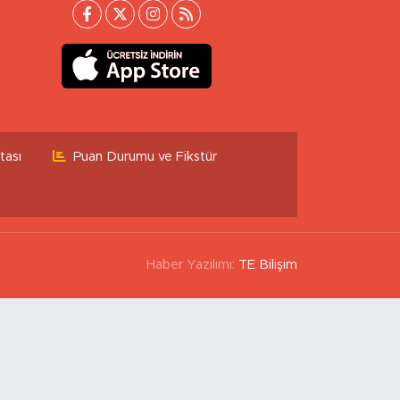
tası
Puan Durumu ve Fikstür
Haber Yazılımı:
TE Bilişim