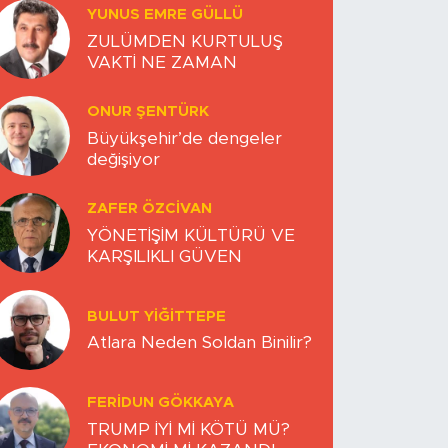
YUNUS EMRE GÜLLÜ
ZULÜMDEN KURTULUŞ
VAKTİ NE ZAMAN
ONUR ŞENTÜRK
Büyükşehir’de dengeler
değişiyor
ZAFER ÖZCIVAN
YÖNETİŞİM KÜLTÜRÜ VE
KARŞILIKLI GÜVEN
BULUT YİĞİTTEPE
Atlara Neden Soldan Binilir?
FERIDUN GÖKKAYA
TRUMP İYİ Mİ KÖTÜ MÜ?