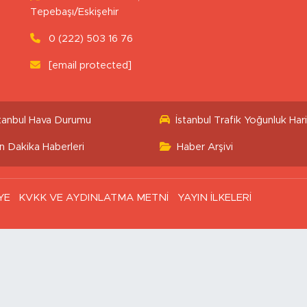
Tepebaşı/Eskişehir
0 (222) 503 16 76
[email protected]
stanbul Hava Durumu
İstanbul Trafik Yoğunluk Hari
n Dakika Haberleri
Haber Arşivi
YE
KVKK VE AYDINLATMA METNİ
YAYIN İLKELERİ