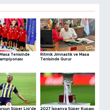
 Masa Tenisinde
Ritmik Jimnastik ve Masa
Şampiyonası
Tenisinde Gurur
ursun Süper Lig’de
2027 İspanya Süper Kupası