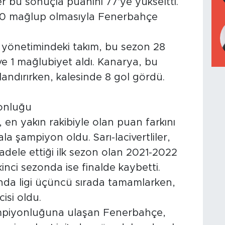
iler bu sonuçla puanını 77'ye yükseltti.
2-0 mağlup olmasıyla Fenerbahçe
yönetimindeki takım, bu sezon 28
ve 1 mağlubiyet aldı. Kanarya, bu
alandırırken, kalesinde 8 gol gördü.
yonluğu
en yakın rakibiyle olan puan farkını
la şampiyon oldu. Sarı-lacivertliler,
dele ettiği ilk sezon olan 2021-2022
inci sezonda ise finalde kaybetti.
a ligi üçüncü sırada tamamlarken,
isi oldu.
şampiyonluğuna ulaşan Fenerbahçe,