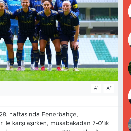
-
+
A
A
 28. haftasında Fenerbahçe,
ile karşılaşırken, müsabakadan 7-0'lık