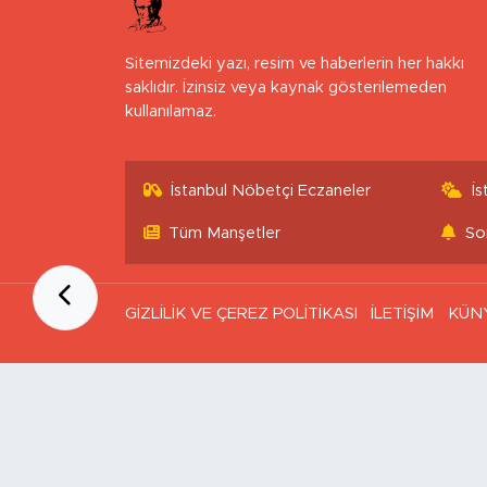
Sitemizdeki yazı, resim ve haberlerin her hakkı
saklıdır. İzinsiz veya kaynak gösterilemeden
kullanılamaz.
İstanbul Nöbetçi Eczaneler
İ
Tüm Manşetler
So
GİZLİLİK VE ÇEREZ POLİTİKASI
İLETİŞİM
KÜN
Ana Sayfa
Kategoriler