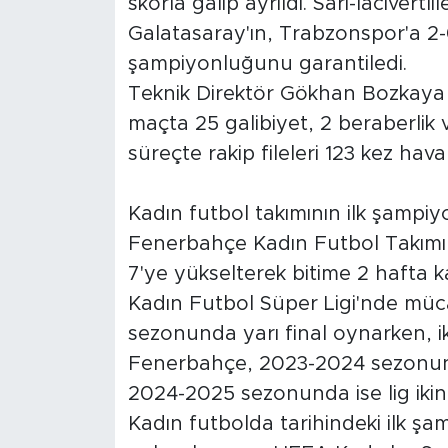
skorla galip ayrıldı. Sarı-lacivertl
Galatasaray'ın, Trabzonspor'a 
şampiyonluğunu garantiledi.
Teknik Direktör Gökhan Bozkaya 
maçta 25 galibiyet, 2 beraberlik 
süreçte rakip fileleri 123 kez hav
Kadın futbol takımının ilk şampi
Fenerbahçe Kadın Futbol Takımı, 
7'ye yükselterek bitime 2 hafta ka
Kadın Futbol Süper Ligi'nde müca
sezonunda yarı final oynarken, ik
Fenerbahçe, 2023-2024 sezonund
2024-2025 sezonunda ise lig ikinc
Kadın futbolda tarihindeki ilk 