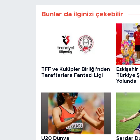
Bunlar da ilginizi çekebilir
TFF ve Kulüpler Birliği’nden
Eskişehir
Taraftarlara Fantezi Ligi
Türkiye 
Yolunda
U20 Dünya
Serdar D