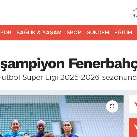
D
4
E
5
SPOR
SAĞLIK & YAŞAM
SPOR
GÜNDEM
EĞİTİM
S
6
G
6
a şampiyon Fenerbah
B
1
B
Futbol Süper Ligi 2025-2026 sezonund
6
Y