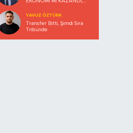
EKONOMİ Mİ KAZANDI,
DÜNYA MI KAYBETTİ?
YAVUZ ÖZTÜRK
Transfer Bitti, Şimdi Sıra
Tribünde