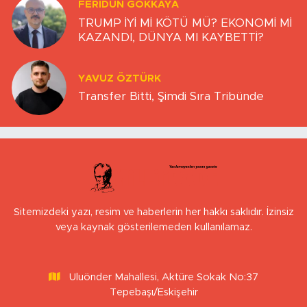
FERIDUN GÖKKAYA
TRUMP İYİ Mİ KÖTÜ MÜ? EKONOMİ Mİ
KAZANDI, DÜNYA MI KAYBETTİ?
YAVUZ ÖZTÜRK
Transfer Bitti, Şimdi Sıra Tribünde
Sitemizdeki yazı, resim ve haberlerin her hakkı saklıdır. İzinsiz
veya kaynak gösterilemeden kullanılamaz.
Uluönder Mahallesi, Aktüre Sokak No:37
Tepebaşı/Eskişehir