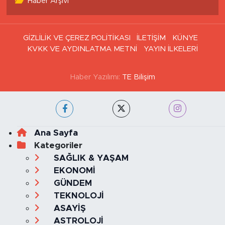
Haber Arşivi
GİZLİLİK VE ÇEREZ POLİTİKASI
İLETİŞİM
KÜNYE
KVKK VE AYDINLATMA METNİ
YAYIN İLKELERİ
Haber Yazılımı:
TE Bilişim
Ana Sayfa
Kategoriler
SAĞLIK & YAŞAM
EKONOMİ
GÜNDEM
TEKNOLOJİ
ASAYİŞ
ASTROLOJİ