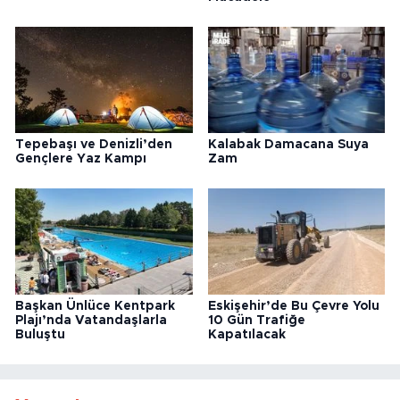
Tepebaşı ve Denizli’den
Kalabak Damacana Suya
Gençlere Yaz Kampı
Zam
Başkan Ünlüce Kentpark
Eskişehir’de Bu Çevre Yolu
Plajı’nda Vatandaşlarla
10 Gün Trafiğe
Buluştu
Kapatılacak