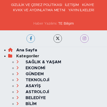
GİZLİLİK VE ÇEREZ POLİTİKASI
İLETİŞİM
KÜNYE
KVKK VE AYDINLATMA METNİ
YAYIN İLKELERİ
Haber Yazılımı:
TE Bilişim
Ana Sayfa
Kategoriler
SAĞLIK & YAŞAM
EKONOMİ
GÜNDEM
TEKNOLOJİ
ASAYİŞ
ASTROLOJİ
BELEDİYE
BİLİM