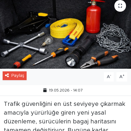
Paylaş
-
+
A
A
19.05.2026 - 14:07
Trafik güvenliğini en üst seviyeye çıkarmak
amacıyla yürürlüğe giren yeni yasal
düzenleme, sürücülerin bagaj haritasını
tamamen değiştiriyor. Bugüne kadar