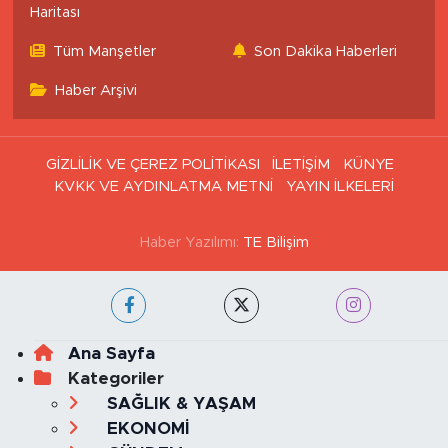
Haritası
Tüm Manşetler
Son Dakika Haberleri
Haber Arşivi
GİZLİLİK VE ÇEREZ POLİTİKASI
İLETİŞİM
KÜNYE
KVKK VE AYDINLATMA METNİ
YAYIN İLKELERİ
Haber Yazılımı:
TE Bilişim
Ana Sayfa
Kategoriler
SAĞLIK & YAŞAM
EKONOMİ