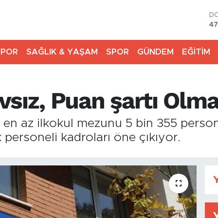
D
47
E
55
SPOR
SAĞLIK & YAŞAM
SPOR
GÜNDEM
EĞİTİM
ST
64
G
66
vsız, Puan şartı Olm
Bİ
13
BI
 en az ilkokul mezunu 5 bin 355 perso
64
k personeli kadroları öne çıkıyor.
Y