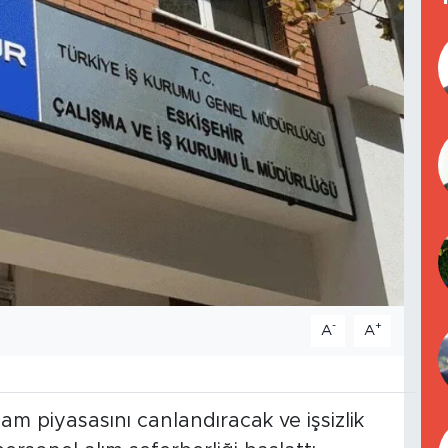
-
+
A
A
hdam piyasasını canlandıracak ve işsizlik