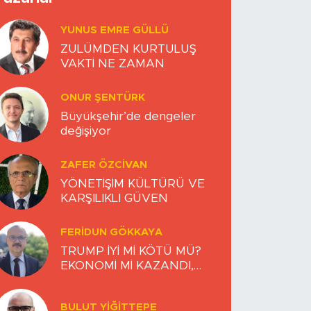
YUNUS EMRE GÜLLÜ
ZULÜMDEN KURTULUŞ
VAKTİ NE ZAMAN
ONUR ŞENTÜRK
Büyükşehir’de dengeler
değişiyor
ZAFER ÖZCIVAN
YÖNETİŞİM KÜLTÜRÜ VE
KARŞILIKLI GÜVEN
FERIDUN GÖKKAYA
TRUMP İYİ Mİ KÖTÜ MÜ?
EKONOMİ Mİ KAZANDI,
DÜNYA MI KAYBETTİ?
BULUT YİĞİTTEPE