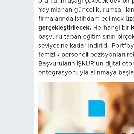
oranlarını aşağı çekecek dev bir p
Yayımlanan güncel kurumsal ilanl
firmalarında istihdam edilmek ü
gerçekleştirilecek.
Herhangi bir
K
başvuru taban eğitim sınırı birço
seviyesine kadar indirildi. Portföy
temizlik personeli pozisyonları re
Başvuruların İŞKUR’un dijital ot
entegrasyonuyla alınmaya başladığ