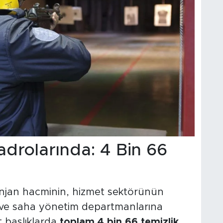
adrolarında: 4 Bin 66
njan hacminin, hizmet sektörünün
 ve saha yönetim departmanlarına
lt başlıklarda
toplam 4 bin 66 temizlik