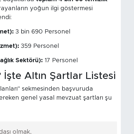
rayanların yoğun ilgi göstermesi
endi:
met):
3 bin 690 Personel
izmet):
359 Personel
ağlık Sektörü):
17 Personel
İşte Altın Şartlar Listesi
 İlanları" sekmesinden başvuruda
ereken genel yasal mevzuat şartları şu
daşı olmak,