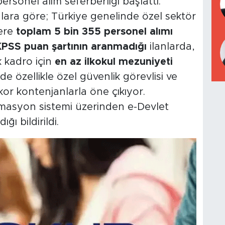
ersonel alım seferberliği başlattı.
ara göre; Türkiye genelinde özel sektör
zere
toplam 5 bin 355 personel alımı
PSS puan şartının aranmadığı
ilanlarda,
k kadro için
en az ilkokul mezuniyeti
de özellikle özel güvenlik görevlisi ve
kor kontenjanlarla öne çıkıyor.
omasyon sistemi üzerinden e-Devlet
ı bildirildi.