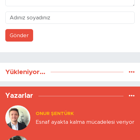
Gönder
Yükleniyor...
Yazarlar
ONUR ŞENTÜRK
Esnaf ayakta kalma mücadelesi veriyor