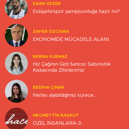
KAAN SEZER
Eskişehirspor şampiyonluğa hazır mı?
ZAFER ÖZCIVAN
EKONOMİDE MÜCADELE ALANI
BERNA KURNAZ
Hız Çağının Gizli Sancısı: Sabırsızlık
Kıskacında Zihinlerimiz
BEDIHA ÇINAR
Nefes alabildiğimiz sürece…
NECMETTIN BAŞKUT
ÖZEL İNSANLARA-3-