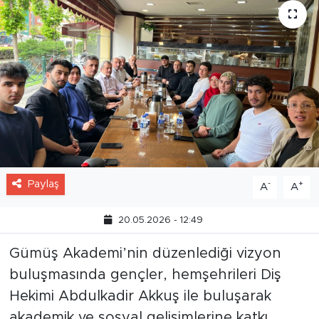
Paylaş
-
+
A
A
20.05.2026 - 12:49
Gümüş Akademi’nin düzenlediği vizyon
buluşmasında gençler, hemşehrileri Diş
Hekimi Abdulkadir Akkuş ile buluşarak
akademik ve sosyal gelişimlerine katkı