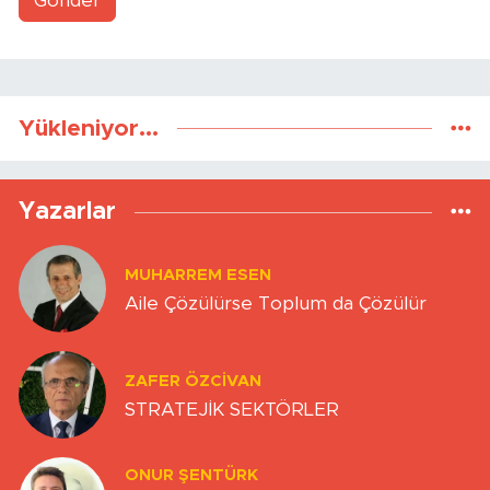
Gönder
Yükleniyor...
Yazarlar
MUHARREM ESEN
Aile Çözülürse Toplum da Çözülür
ZAFER ÖZCIVAN
STRATEJİK SEKTÖRLER
ONUR ŞENTÜRK