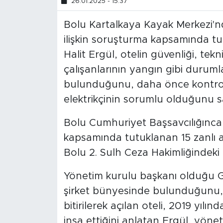
26.01.2025 - 15:37
Bolu Kartalkaya Kayak Merkezi'nde
ilişkin soruşturma kapsamında tu
Halit Ergül, otelin güvenliği, tekn
çalışanlarının yangın gibi durum
bulunduğunu, daha önce kontrol 
elektrikçinin sorumlu olduğunu 
Bolu Cumhuriyet Başsavcılığınca 
kapsamında tutuklanan 15 zanlı a
Bolu 2. Sulh Ceza Hakimliğindeki i
Yönetim kurulu başkanı olduğu Gr
şirket bünyesinde bulunduğunu,
bitirilerek açılan oteli, 2019 yıl
inşa ettiğini anlatan Ergül, yön