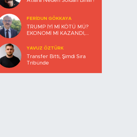
Atlara Neden Soldan Binilir?
FERIDUN GÖKKAYA
TRUMP İYİ Mİ KÖTÜ MÜ?
EKONOMİ Mİ KAZANDI,
DÜNYA MI KAYBETTİ?
YAVUZ ÖZTÜRK
Transfer Bitti, Şimdi Sıra
Tribünde