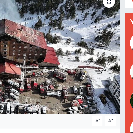
-
+
A
A