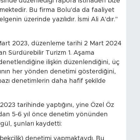
sinde düzenlediği rapora istinaden bize
rmektedir. Bu firma Bolu'da da faaliyet
lgenin üzerinde yazılıdır. İsmi Ali A'dır."
 Mart 2023, düzenleme tarihi 2 Mart 2024
lan Sürdürebilir Turizm 1. Aşama
denetlendiğine ilişkin düzenlendiğini, üç
ının her yönden denetimi gösterdiğini,
azı denetimlerin daha hafif şekilde
t 2023 tarihinde yaptığını, yine Özel Öz
undan 5-6 yıl önce denetim yönünden
ül, şunları kaydetti:
(bekçilik) denetimi yapmaktaydı. Bu