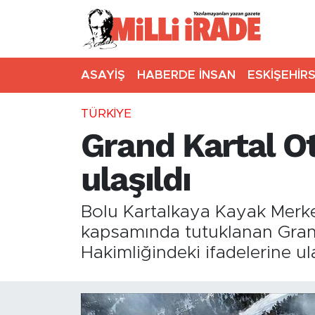
ASAYİŞ
HABERDE İNSAN
ESKİŞEHİR
TÜRKİYE
Grand Kartal Ot
ulaşıldı
Bolu Kartalkaya Kayak Merkez
kapsamında tutuklanan Grand 
Hakimliğindeki ifadelerine ula