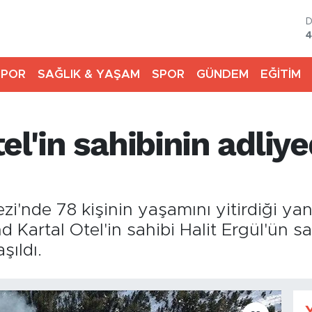
4
5
SPOR
SAĞLIK & YAŞAM
SPOR
GÜNDEM
EĞİTİM
6
6
el'in sahibinin adliye
B
1
B
6
i'nde 78 kişinin yaşamını yitirdiği yan
Kartal Otel'in sahibi Halit Ergül'ün sa
şıldı.
Y