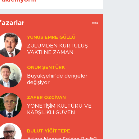
Yazarlar
YUNUS EMRE GÜLLÜ
ZULÜMDEN KURTULUŞ
VAKTİ NE ZAMAN
ONUR ŞENTÜRK
Büyükşehir’de dengeler
değişiyor
ZAFER ÖZCIVAN
YÖNETİŞİM KÜLTÜRÜ VE
KARŞILIKLI GÜVEN
BULUT YİĞİTTEPE