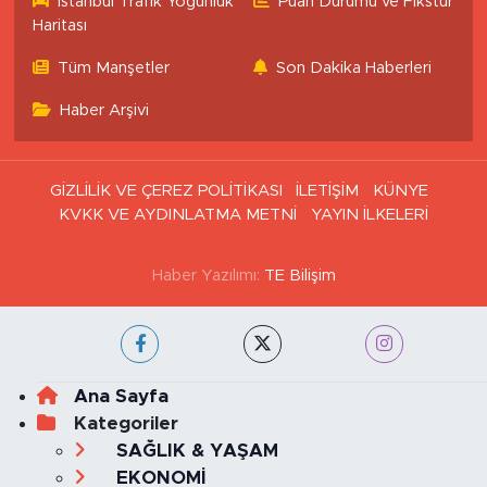
İstanbul Trafik Yoğunluk
Puan Durumu ve Fikstür
Haritası
Tüm Manşetler
Son Dakika Haberleri
Haber Arşivi
GİZLİLİK VE ÇEREZ POLİTİKASI
İLETİŞİM
KÜNYE
KVKK VE AYDINLATMA METNİ
YAYIN İLKELERİ
Haber Yazılımı:
TE Bilişim
Ana Sayfa
Kategoriler
SAĞLIK & YAŞAM
EKONOMİ