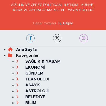
GİZLİLİK VE ÇEREZ POLİTİKASI
İLETİŞİM
KÜNYE
KVKK VE AYDINLATMA METNİ
YAYIN İLKELERİ
Haber Yazılımı:
TE Bilişim
Ana Sayfa
Kategoriler
SAĞLIK & YAŞAM
EKONOMİ
GÜNDEM
TEKNOLOJİ
ASAYİŞ
ASTROLOJİ
BELEDİYE
BİLİM