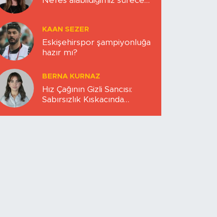
Nefes alabildiğimiz sürece…
KAAN SEZER
Eskişehirspor şampiyonluğa
hazır mı?
BERNA KURNAZ
Hız Çağının Gizli Sancısı:
Sabırsızlık Kıskacında
Zihinlerimiz