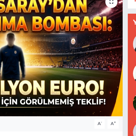
-
+
A
A