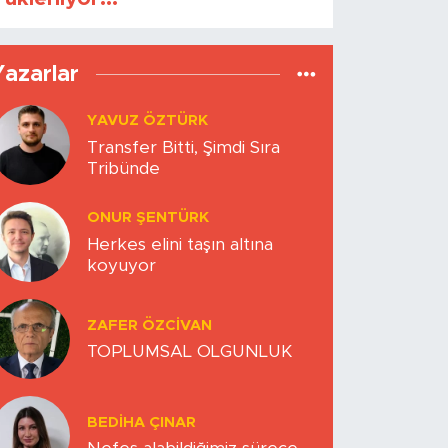
Yazarlar
YAVUZ ÖZTÜRK
Transfer Bitti, Şimdi Sıra
Tribünde
ONUR ŞENTÜRK
Herkes elini taşın altına
koyuyor
ZAFER ÖZCIVAN
TOPLUMSAL OLGUNLUK
BEDIHA ÇINAR