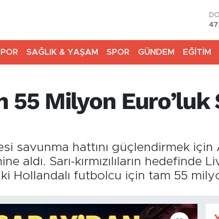
D
47
E
55
SPOR
SAĞLIK & YAŞAM
SPOR
GÜNDEM
EĞİTİM
ST
64
GR
66
n 55 Milyon Euro’lu
Bİ
13
BI
64
si savunma hattını güçlendirmek için 
ne aldı. Sarı-kırmızılıların hedefinde L
ki Hollandalı futbolcu için tam 55 milyon
Y