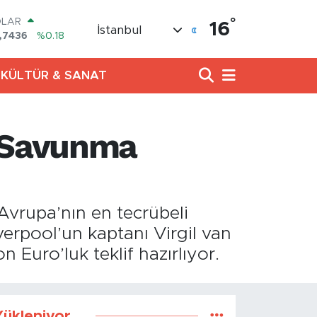
°
OLAR
16
İstanbul
,7436
%0.18
URO
,2510
%0.32
KÜLTÜR & SANAT
ERLİN
,4811
%0.38
AM ALTIN
60.55
%0.03
k Savunma
ST100
.779
%-14
TCOIN
.960,21
%0.87
Avrupa’nın en tecrübeli
iverpool’un kaptanı Virgil van
 Euro’luk teklif hazırlıyor.
ükleniyor...