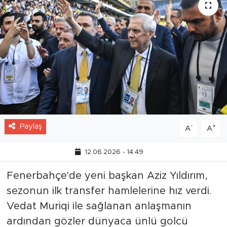
Paylaş
-
+
A
A
12.06.2026 - 14:49
Fenerbahçe'de yeni başkan Aziz Yıldırım,
sezonun ilk transfer hamlelerine hız verdi.
Vedat Muriqi ile sağlanan anlaşmanın
ardından gözler dünyaca ünlü golcü