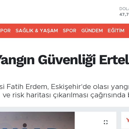
DOL
47,7
EU
55,
SPOR
SAĞLIK & YAŞAM
SPOR
GÜNDEM
EĞİTİM
STE
64,
GRA
6574
Yangın Güvenliği Erte
BİS
13.7
BIT
64.
Fatih Erdem, Eskişehir’de olası yangı
ve risk haritası çıkarılması çağrısında
Y