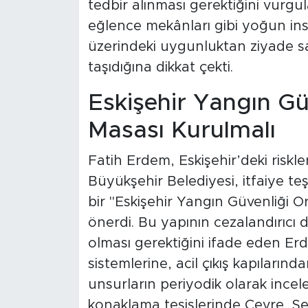
tedbir alınması gerektiğini vurgu
eğlence mekânları gibi yoğun ins
üzerindeki uygunluktan ziyade sa
taşıdığına dikkat çekti.
Eskişehir Yangın Gü
Masası Kurulmalı
Fatih Erdem, Eskişehir’deki riskle
Büyükşehir Belediyesi, itfaiye teşk
bir "Eskişehir Yangın Güvenliği O
önerdi. Bu yapının cezalandırıcı d
olması gerektiğini ifade eden Er
sistemlerine, acil çıkış kapıların
unsurların periyodik olarak incelen
konaklama tesislerinde Çevre, Şehir