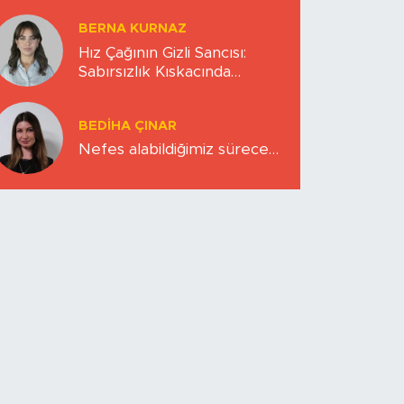
BERNA KURNAZ
Hız Çağının Gizli Sancısı:
Sabırsızlık Kıskacında
Zihinlerimiz
BEDIHA ÇINAR
Nefes alabildiğimiz sürece…