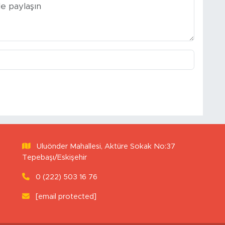
Uluönder Mahallesi, Aktüre Sokak No:37
Tepebaşı/Eskişehir
0 (222) 503 16 76
[email protected]