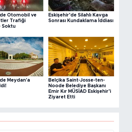
’de Otomobil ve
Eskişehir’de Silahlı Kavga
tler Trafiği
Sonrası Kundaklama İddiası
e Soktu
r’de Meydan'a
Belçika Saint-Josse-ten-
di!
Noode Belediye Başkanı
Emir Kır MÜSİAD Eskişehir’i
Ziyaret Etti