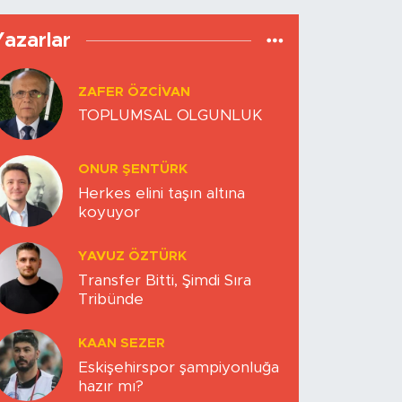
Yazarlar
ZAFER ÖZCIVAN
TOPLUMSAL OLGUNLUK
ONUR ŞENTÜRK
Herkes elini taşın altına
koyuyor
YAVUZ ÖZTÜRK
Transfer Bitti, Şimdi Sıra
Tribünde
KAAN SEZER
Eskişehirspor şampiyonluğa
hazır mı?