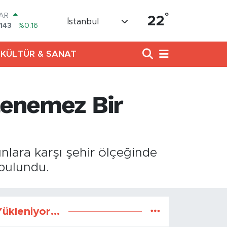
°
AR
22
İstanbul
143
%0.16
RO
0317
%-0.02
KÜLTÜR & SANAT
RLİN
2463
%0.07
M ALTIN
.81
%1.44
lenemez Bir
T100
99
%70
COIN
360,53
%-0.76
nlara karşı şehir ölçeğinde
 bulundu.
ükleniyor...