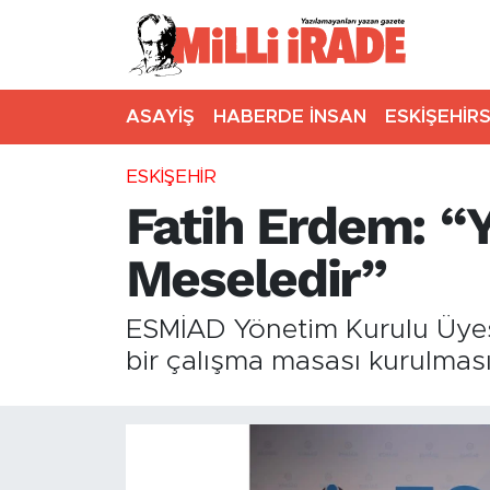
ASAYİŞ
HABERDE İNSAN
ESKİŞEHİR
ESKİŞEHİR
Fatih Erdem: “
Meseledir”
ESMİAD Yönetim Kurulu Üyesi 
bir çalışma masası kurulması 