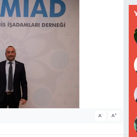
-
+
A
A