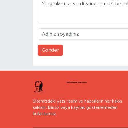
Gönder
Sitemizdeki yazı, resim ve haberlerin her hakkı
saklıdır. İzinsiz veya kaynak gösterilemeden
kullanılamaz.