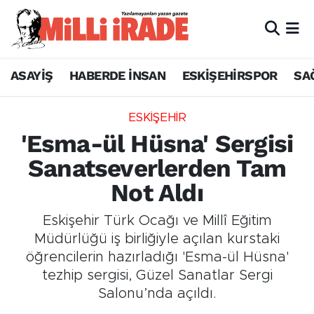
ASAYİŞ
HABERDE İNSAN
ESKİŞEHİRSPOR
SA
ESKİŞEHİR
'Esma-ül Hüsna' Sergisi
Sanatseverlerden Tam
Not Aldı
Eskişehir Türk Ocağı ve Millî Eğitim
Müdürlüğü iş birliğiyle açılan kurstaki
öğrencilerin hazırladığı 'Esma-ül Hüsna'
tezhip sergisi, Güzel Sanatlar Sergi
Salonu’nda açıldı.