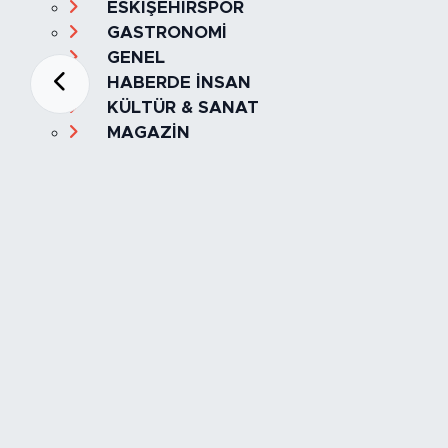
ESKİŞEHİRSPOR
GASTRONOMİ
GENEL
HABERDE İNSAN
KÜLTÜR & SANAT
MAGAZİN
MANŞET
OLAY
SPOR
TÜRKİYE
Foto Galeri
Video
Yazarlar
Röportaj
Biyografi
Anketler
Künye
İletişim