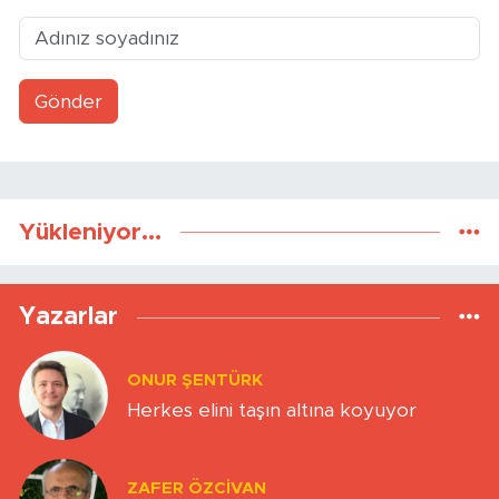
Gönder
Yükleniyor...
Yazarlar
ONUR ŞENTÜRK
Herkes elini taşın altına koyuyor
ZAFER ÖZCIVAN