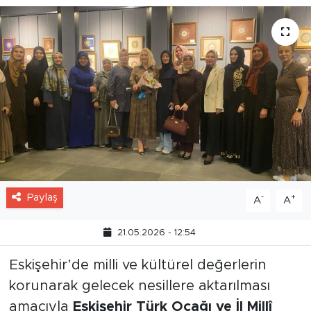
Paylaş
-
+
A
A
21.05.2026 - 12:54
Eskişehir’de milli ve kültürel değerlerin
korunarak gelecek nesillere aktarılması
amacıyla
Eskişehir Türk Ocağı ve İl Millî