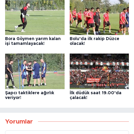
Bora Göymen yarım kalan
Bolu’da ilk rakip Düzce
işi tamamlayacak!
olacak!
Şapcı taktiklere ağırlık
İlk düdük saat 19.00’da
veriyor!
çalacak!
Yorumlar