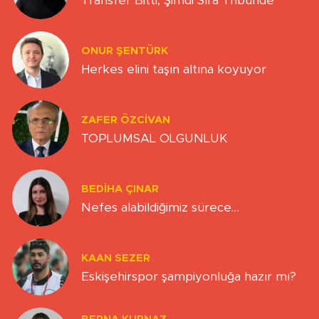
Transfer Bitti, Şimdi Sıra Tribünde
ONUR ŞENTÜRK
Herkes elini taşın altına koyuyor
ZAFER ÖZCIVAN
TOPLUMSAL OLGUNLUK
BEDIHA ÇINAR
Nefes alabildiğimiz sürece…
KAAN SEZER
Eskişehirspor şampiyonluğa hazır mı?