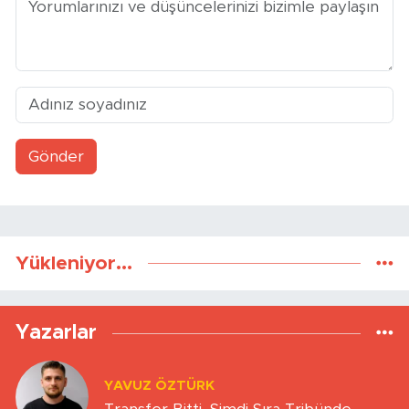
Gönder
Yükleniyor...
Yazarlar
YAVUZ ÖZTÜRK