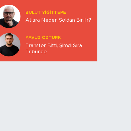
DÜNYA MI KAYBETTİ?
BULUT YİĞİTTEPE
Atlara Neden Soldan Binilir?
YAVUZ ÖZTÜRK
Transfer Bitti, Şimdi Sıra
Tribünde