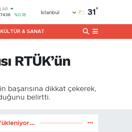
°
LAR
31
İstanbul
,7436
%0.18
RO
,2510
%0.32
KÜLTÜR & SANAT
ERLİN
4811
%0.38
AM ALTIN
60.55
%0
rısı RTÜK’ün
ST100
.779
%-14
TCOIN
.840,97
%-0.15
n başarısına dikkat çekerek,
duğunu belirtti.
ükleniyor...