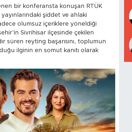
enen bir konferansta konuşan RTÜK
yayınlarındaki şiddet ve ahlaki
sadece olumsuz içeriklere yöneldiği
hir’in Sivrihisar ilçesinde çekilen
rdır süren reyting başarısını, toplumun
yduğu ilginin en somut kanıtı olarak