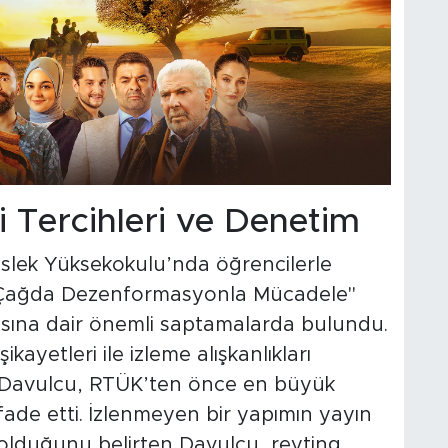
ci Tercihleri ve Denetim
slek Yüksekokulu’nda öğrencilerle
l Çağda Dezenformasyonla Mücadele"
yasına dair önemli saptamalarda bulundu.
ikayetleri ile izleme alışkanlıkları
en Davulcu, RTÜK’ten önce en büyük
ifade etti. İzlenmeyen bir yapımın yayın
olduğunu belirten Davulcu, reyting