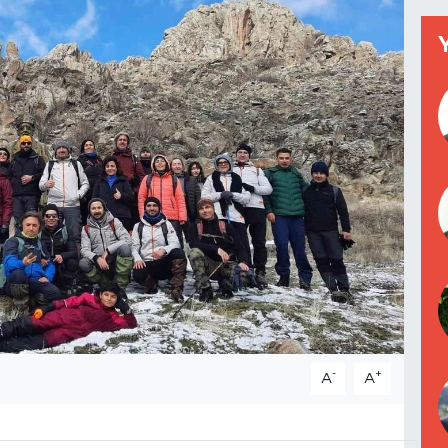
-
+
A
A