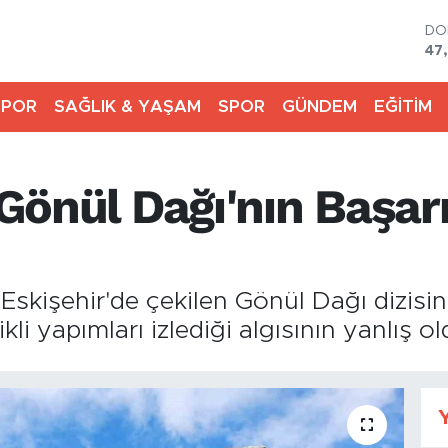
DO
47
EU
55
SPOR
SAĞLIK & YAŞAM
SPOR
GÜNDEM
EĞİTİM
ST
64,
GR
66
i Gönül Dağı'nın Başa
Bİ
13
BI
64
kişehir'de çekilen Gönül Dağı dizisini
i yapımları izlediği algısının yanlış ol
Y