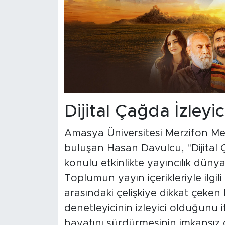
Dijital Çağda İzleyi
Amasya Üniversitesi Merzifon Me
buluşan Hasan Davulcu, "Dijita
konulu etkinlikte yayıncılık dün
Toplumun yayın içerikleriyle ilgili ş
arasındaki çelişkiye dikkat çek
denetleyicinin izleyici olduğunu 
hayatını sürdürmesinin imkansız 