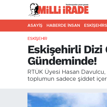
ASAYİŞ
HABERDE İNSAN
ESKİŞEHİR
ESKİŞEHİR
Eskişehirli Diz
Gündeminde!
RTÜK Üyesi Hasan Davulcu, Es
toplumun sadece şiddet içerikl