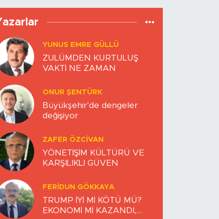
Yazarlar
YUNUS EMRE GÜLLÜ
ZULÜMDEN KURTULUŞ
VAKTİ NE ZAMAN
ONUR ŞENTÜRK
Büyükşehir’de dengeler
değişiyor
ZAFER ÖZCIVAN
YÖNETİŞİM KÜLTÜRÜ VE
KARŞILIKLI GÜVEN
FERIDUN GÖKKAYA
TRUMP İYİ Mİ KÖTÜ MÜ?
EKONOMİ Mİ KAZANDI,