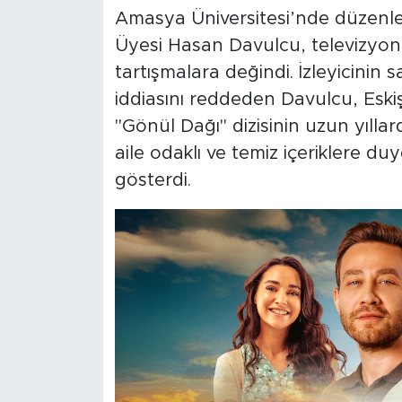
Amasya Üniversitesi’nde düzenl
Üyesi Hasan Davulcu, televizyon 
tartışmalara değindi. İzleyicinin 
iddiasını reddeden Davulcu, Eskişe
"Gönül Dağı" dizisinin uzun yılla
aile odaklı ve temiz içeriklere du
gösterdi.