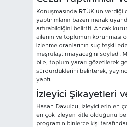
Konuşmasında RTÜK’ün verdiği c
yaptırımların bazen merak uyandı
artırabildiğini belirtti. Ancak ku
ailenin ve toplumun korunması 
izlenme oranlarının suç teşkil eden
meşrulaştırmayacağını söyledi. Mi
bile, toplum yararı gözetilerek g
sürdürdüklerini belirterek, yayın
yaptı.
İzleyici Şikayetleri
Hasan Davulcu, izleyicilerin en ç
en çok izleyen kitle olduğunu bel
programın binlerce kişi tarafınd