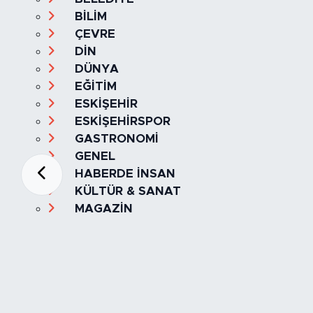
BİLİM
ÇEVRE
DİN
DÜNYA
EĞİTİM
ESKİŞEHİR
ESKİŞEHİRSPOR
GASTRONOMİ
GENEL
HABERDE İNSAN
KÜLTÜR & SANAT
MAGAZİN
MANŞET
OLAY
SPOR
TÜRKİYE
Foto Galeri