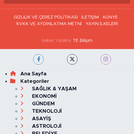
GİZLİLİK VE ÇEREZ POLİTİKASI
İLETİŞİM
KÜNYE
KVKK VE AYDINLATMA METNİ
YAYIN İLKELERİ
Haber Yazılımı:
TE Bilişim
Ana Sayfa
Kategoriler
SAĞLIK & YAŞAM
EKONOMİ
GÜNDEM
TEKNOLOJİ
ASAYİŞ
ASTROLOJİ
BELEDİYE