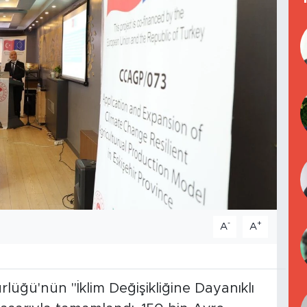
-
+
A
A
lüğü'nün "İklim Değişikliğine Dayanıklı