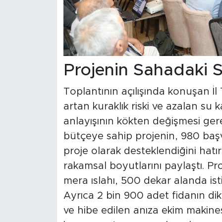
Projenin Sahadaki S
Toplantının açılışında konuşan İ
artan kuraklık riski ve azalan su 
anlayışının kökten değişmesi gerek
bütçeye sahip projenin, 980 başv
proje olarak desteklendiğini hatır
rakamsal boyutlarını paylaştı. P
mera ıslahı, 500 dekar alanda istil
Ayrıca 2 bin 900 adet fidanın dik
ve hibe edilen anıza ekim makine