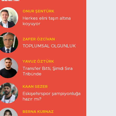
ONUR ŞENTÜRK
Herkes elini taşın altına
koyuyor
ZAFER ÖZCIVAN
TOPLUMSAL OLGUNLUK
YAVUZ ÖZTÜRK
Transfer Bitti, Şimdi Sıra
Tribünde
KAAN SEZER
Eskişehirspor şampiyonluğa
hazır mı?
BERNA KURNAZ