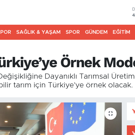
4
5
SPOR
SAĞLIK & YAŞAM
SPOR
GÜNDEM
EĞİTİM
6
6
Türkiye’ye Örnek Mod
B
1
B
 Değişikliğine Dayanıklı Tarımsal Üreti
6
ilir tarım için Türkiye'ye örnek olacak.
Y