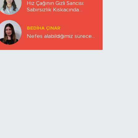
Hız Çağının Gizli Sancısı:
Sabırsızlık Kıskacında
Zihinlerimiz
BEDIHA ÇINAR
Nefes alabildiğimiz sürece…