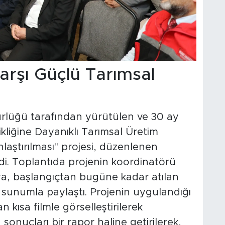
Karşı Güçlü Tarımsal
ürlüğü tarafından yürütülen ve 30 ay
şikliğine Dayanıklı Tarımsal Üretim
aştırılması" projesi, düzenlenen
di. Toplantıda projenin koordinatörü
ya, başlangıçtan bugüne kadar atılan
ir sunumla paylaştı. Projenin uygulandığı
 kısa filmle görselleştirilerek
n sonuçları bir rapor haline getirilerek,