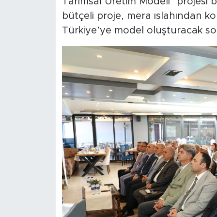
Tarımsal Üretim Modeli" projesi 
bütçeli proje, mera ıslahından k
Türkiye’ye model oluşturacak so