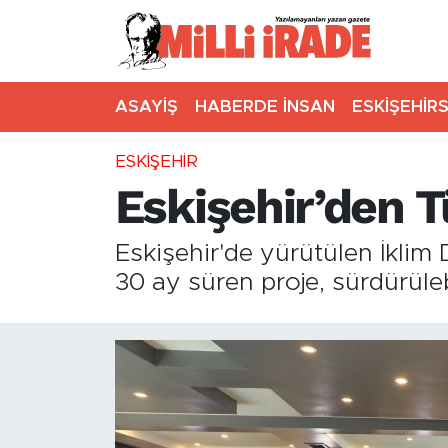
ASAYİŞ
HABERDE İNSAN
ESKİŞEHİR
ESKİŞEHİR
Eskişehir’den 
Eskişehir'de yürütülen İklim
30 ay süren proje, sürdürüleb