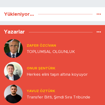
Yükleniyor...
Yazarlar
ZAFER ÖZCIVAN
TOPLUMSAL OLGUNLUK
ONUR ŞENTÜRK
Herkes elini taşın altına koyuyor
YAVUZ ÖZTÜRK
Transfer Bitti, Şimdi Sıra Tribünde