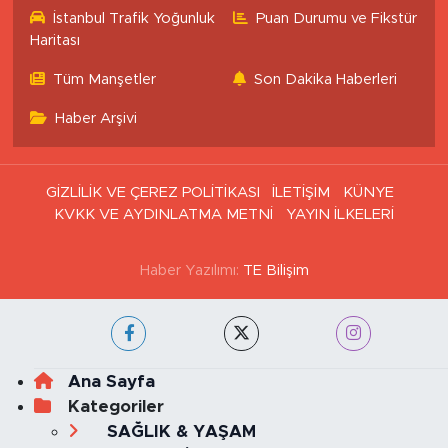
İstanbul Trafik Yoğunluk
Puan Durumu ve Fikstür
Haritası
Tüm Manşetler
Son Dakika Haberleri
Haber Arşivi
GİZLİLİK VE ÇEREZ POLİTİKASI
İLETİŞİM
KÜNYE
KVKK VE AYDINLATMA METNİ
YAYIN İLKELERİ
Haber Yazılımı:
TE Bilişim
Ana Sayfa
Kategoriler
SAĞLIK & YAŞAM