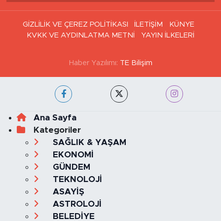
Haber Arşivi
GİZLİLİK VE ÇEREZ POLİTİKASI
İLETİŞİM
KÜNYE
KVKK VE AYDINLATMA METNİ
YAYIN İLKELERİ
Haber Yazılımı:
TE Bilişim
Ana Sayfa
Kategoriler
SAĞLIK & YAŞAM
EKONOMİ
GÜNDEM
TEKNOLOJİ
ASAYİŞ