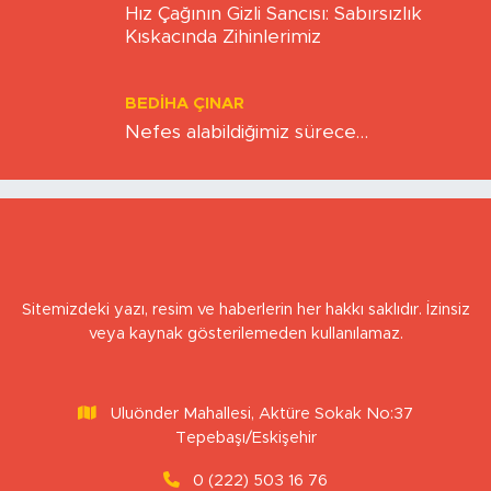
BERNA KURNAZ
Hız Çağının Gizli Sancısı: Sabırsızlık
Kıskacında Zihinlerimiz
BEDIHA ÇINAR
Nefes alabildiğimiz sürece…
Sitemizdeki yazı, resim ve haberlerin her hakkı saklıdır. İzinsiz
veya kaynak gösterilemeden kullanılamaz.
Uluönder Mahallesi, Aktüre Sokak No:37
Tepebaşı/Eskişehir