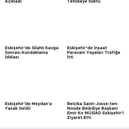
İlçede Yönetimlerini
Motosikletler Trafiği
Açıkladı
Tehlikeye Soktu
Eskişehir’de Silahlı Kavga
Eskişehir’de İnşaat
Sonrası Kundaklama
Paravanı Yayaları Trafiğe
İddiası
İtti
Eskişehir’de Meydan'a
Belçika Saint-Josse-ten-
Yasak Geldi!
Noode Belediye Başkanı
Emir Kır MÜSİAD Eskişehir’i
Ziyaret Etti