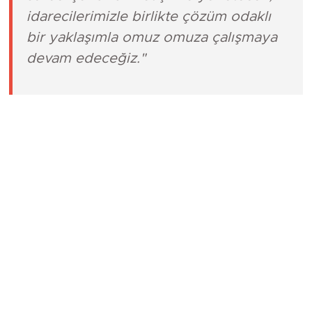
süreci şeffaf bir iletişimle yönetecek,
idarecilerimizle birlikte çözüm odaklı
bir yaklaşımla omuz omuza çalışmaya
devam edeceğiz."
Saha Çalışmalarında Yeni Dönem